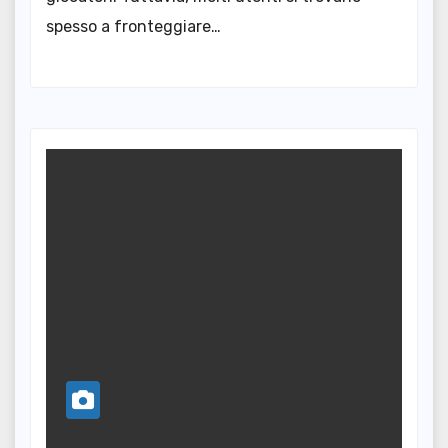
spesso a fronteggiare…