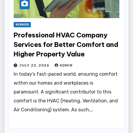
SERVICE
Professional HVAC Company
Services for Better Comfort and
Higher Property Value
JULY 22, 2026
ADMIN
In today’s fast-paced world, ensuring comfort
within our homes and workplaces is
paramount. A significant contributor to this
comfort is the HVAC (Heating, Ventilation, and
Air Conditioning) system. As such,…