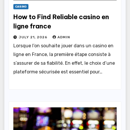
CASINO
How to Find Reliable casino en
ligne france
JULY 21, 2026
ADMIN
Lorsque l’on souhaite jouer dans un casino en
ligne en France, la première étape consiste à
s’assurer de sa fiabilité. En effet, le choix d’une
plateforme sécurisée est essentiel pour…