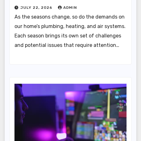
JULY 22, 2026
ADMIN
As the seasons change, so do the demands on
our home’s plumbing, heating, and air systems.
Each season brings its own set of challenges
and potential issues that require attention…