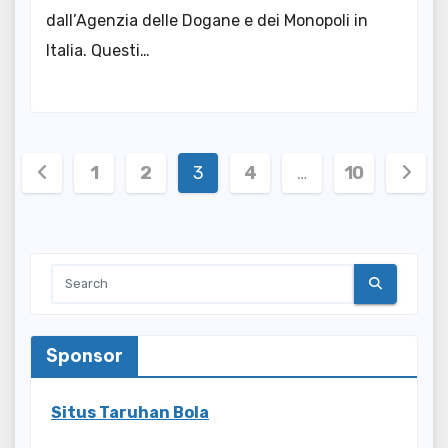
dall’Agenzia delle Dogane e dei Monopoli in
Italia. Questi…
Posts
1
2
3
4
…
10
pagination
Sponsor
Situs Taruhan Bola