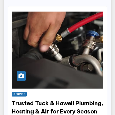
SERVICE
Trusted Tuck & Howell Plumbing,
Heating & Air for Every Season