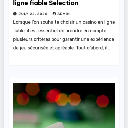
ligne fiable Selection
JULY 22, 2026
ADMIN
Lorsque l’on souhaite choisir un casino en ligne
fiable, il est essentiel de prendre en compte
plusieurs critères pour garantir une expérience
de jeu sécurisée et agréable. Tout d’abord, il…