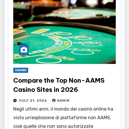
CASINO
Compare the Top Non-AAMS
Casino Sites in 2026
JULY 21, 2026
ADMIN
Negli ultimi anni, il mondo dei casinò online ha
visto un’esplosione di piattaforme non AAMS,
cioè quelle che non sono autorizzate