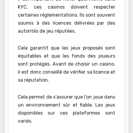
KYC, ces casinos doivent respecter
certaines réglementations. Ils sont souvent
soumis à des licences délivrées par des
autorités de jeu réputées.
Cela garantit que les jeux proposés sont
équitables et que les fonds des joueurs
sont protégés. Avant de choisir un casino,
il est donc conseillé de vérifier sa licence et
sa réputation.
Cela permet de s’assurer que l’on joue dans
un environnement sûr et fiable. Les jeux
disponibles sur ces plateformes sont
variés.