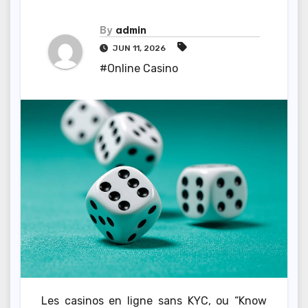
By
admin
JUN 11, 2026
#Online Casino
Les casinos en ligne sans KYC, ou “Know