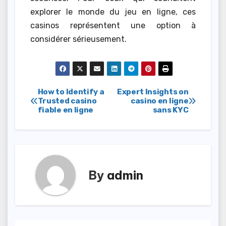
explorer le monde du jeu en ligne, ces
casinos représentent une option à
considérer sérieusement.
Post
How to Identify a
Expert Insights on
Trusted casino
casino en ligne
fiable en ligne
sans KYC
navigation
By
admin