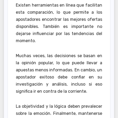
Existen herramientas en línea que facilitan
esta comparación, lo que permite a los
apostadores encontrar las mejores ofertas
disponibles. También es importante no
dejarse influenciar por las tendencias del
momento.
Muchas veces, las decisiones se basan en
la opinión popular, lo que puede llevar a
apuestas menos informadas. En cambio, un
apostador exitoso debe confiar en su
investigación y análisis, incluso si eso
significa ir en contra de la corriente.
La objetividad y la lógica deben prevalecer
sobre la emoción. Finalmente, mantenerse