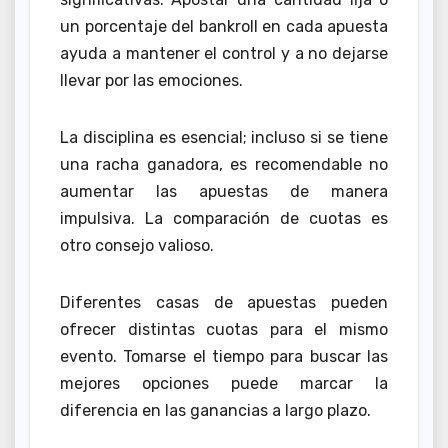
un porcentaje del bankroll en cada apuesta
ayuda a mantener el control y a no dejarse
llevar por las emociones.
La disciplina es esencial; incluso si se tiene
una racha ganadora, es recomendable no
aumentar las apuestas de manera
impulsiva. La comparación de cuotas es
otro consejo valioso.
Diferentes casas de apuestas pueden
ofrecer distintas cuotas para el mismo
evento. Tomarse el tiempo para buscar las
mejores opciones puede marcar la
diferencia en las ganancias a largo plazo.