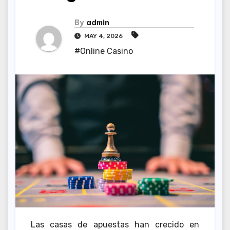
By
admin
MAY 4, 2026
#Online Casino
Las casas de apuestas han crecido en