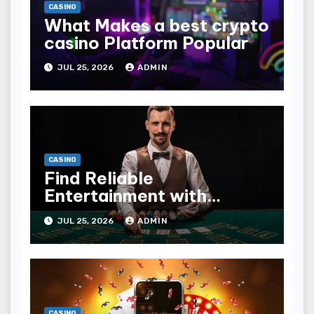
CASINO
What Makes a best crypto
casino Platform Popular
JUL 25, 2026
ADMIN
CASINO
Find Reliable
Entertainment with
Crypto Casino Community
JUL 25, 2026
ADMIN
CASINO