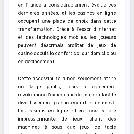
en France a considérablement évolué ces
dernières années, et les casinos en ligne
occupent une place de choix dans cette
transformation. Grâce à l’essor d’Internet
et des technologies mobiles, les joueurs
peuvent désormais profiter de jeux de
casino depuis le confort de leur domicile ou
en déplacement.
Cette accessibilité a non seulement attiré
un large public, mais a également
révolutionné l’expérience de jeu, rendant le
divertissement plus interactif et immersif.
Les casinos en ligne offrent une variété
impressionnante de jeux, allant des
machines à sous aux jeux de table