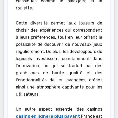
classiques comme le blackjack et la
roulette.
Cette diversité permet aux joueurs de
choisir des expériences qui correspondent
à leurs préférences, tout en leur offrant la
possibilité de découvrir de nouveaux jeux
régulièrement. De plus, les développeurs de
logiciels investissent constamment dans
l’innovation, ce qui se traduit par des
graphismes de haute qualité et des
fonctionnalités de jeu avancées, créant
ainsi une atmosphère captivante pour les
utilisateurs.
Un autre aspect essentiel des casinos
casino en ligne le plus payant
France est