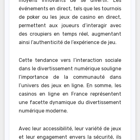
moyens innovants de se divertir. Les
événements en direct, tels que les tournois
de poker ou les jeux de casino en direct,
permettent aux joueurs d’interagir avec
des croupiers en temps réel, augmentant
ainsi l’authenticité de l’expérience de jeu.
Cette tendance vers l’interaction sociale
dans le divertissement numérique souligne
l’importance de la communauté dans
l’univers des jeux en ligne. En somme, les
casinos en ligne en France représentent
une facette dynamique du divertissement
numérique moderne.
Avec leur accessibilité, leur variété de jeux
et leur engagement envers la sécurité, ils