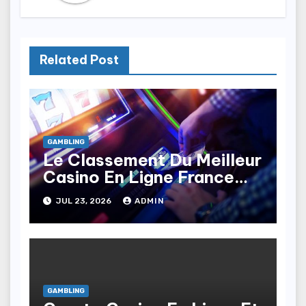
Related Post
GAMBLING
Le Classement Du Meilleur
Casino En Ligne France
Cette Année
JUL 23, 2026
ADMIN
GAMBLING