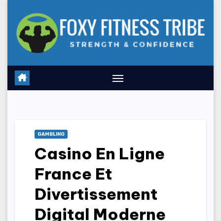
Skip
to
content
GAMBLING
Casino En Ligne
France Et
Divertissement
Digital Moderne