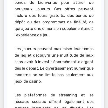
bonus de bienvenue pour attirer de
nouveaux joueurs. Ces offres peuvent
inclure des tours gratuits, des bonus de
dépôt ou des programmes de fidélité, ce
qui ajoute une dimension supplémentaire à
l’expérience de jeu.
Les joueurs peuvent maximiser leur temps
de jeu et découvrir une multitude de jeux
sans avoir à investir énormément d’argent
dès le départ. Le divertissement numérique
moderne ne se limite pas seulement aux
jeux de casino.
Les plateformes de streaming et les
réseaux sociaux offrent également des