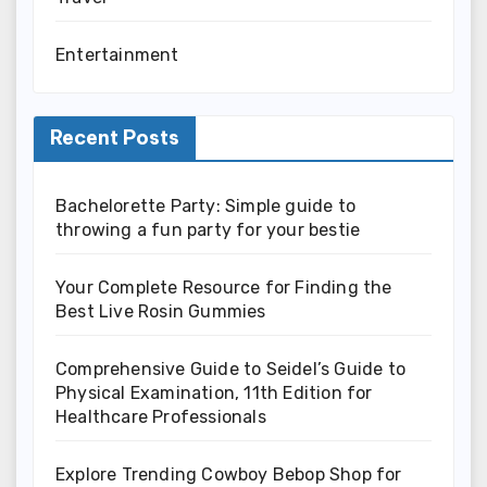
Entertainment
Recent Posts
Bachelorette Party: Simple guide to
throwing a fun party for your bestie
Your Complete Resource for Finding the
Best Live Rosin Gummies
Comprehensive Guide to Seidel’s Guide to
Physical Examination, 11th Edition for
Healthcare Professionals
Explore Trending Cowboy Bebop Shop for