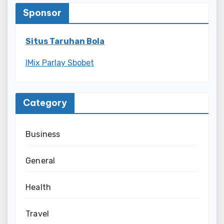
Sponsor
Situs Taruhan Bola
IMix Parlay Sbobet
Category
Business
General
Health
Travel