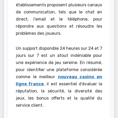
établissements proposent plusieurs canaux
de communication, tels que le chat en
direct, l’email et le téléphone, pour
répondre aux questions et résoudre les
problèmes des joueurs.
Un support disponible 24 heures sur 24 et 7
jours sur 7 est un atout indéniable pour
une expérience de jeu sereine. En résumé,
pour identifier une plateforme considérée
comme le meilleur
nouveau casino en
ligne france
, il est essentiel d’évaluer la
réputation, la sécurité, la diversité des
jeux, les bonus offerts et la qualité du
service client.