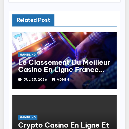
Related Post
GAMBLING
Le Classement Du Meilleur
Casino En Ligne France
Cette Année
JUL 23, 2026
ADMIN
GAMBLING
Crypto Casino En Ligne Et