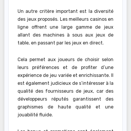
Un autre critère important est la diversité
des jeux proposés. Les meilleurs casinos en
ligne offrent une large gamme de jeux
allant des machines à sous aux jeux de
table, en passant par les jeux en direct.
Cela permet aux joueurs de choisir selon
leurs préférences et de profiter d’une
expérience de jeu variée et enrichissante. Il
est également judicieux de s’intéresser à la
qualité des fournisseurs de jeux, car des
développeurs réputés garantissent des
graphismes de haute qualité et une
jouabilité fluide.