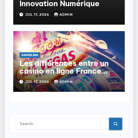
Innovation Numérique
JUL 17, 2026
ADMIN
GAMBLING
Les différences entre un
casino en ligne France
légal et un site classique
JUL 17, 2026
ADMIN