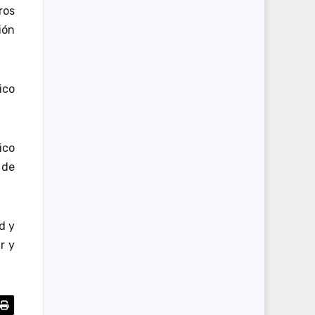
ros
ión
ico
ico
 de
d y
r y