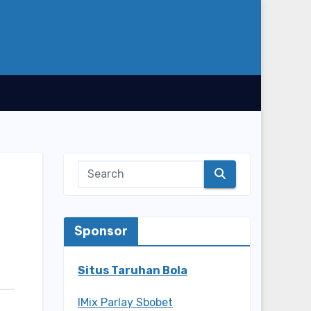
Sponsor
Situs Taruhan Bola
IMix Parlay Sbobet