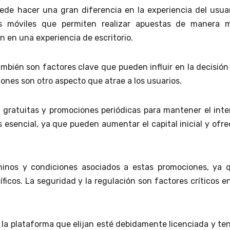
ede hacer una gran diferencia en la experiencia del usuar
es móviles que permiten realizar apuestas de manera 
 en una experiencia de escritorio.
ambién son factores clave que pueden influir en la decisión
ones son otro aspecto que atrae a los usuarios.
e
gratuitas y promociones periódicas para mantener el inte
 esencial, ya que pueden aumentar el capital inicial y ofre
minos y condiciones asociados a estas promociones, ya 
icos. La seguridad y la regulación son factores críticos en
la plataforma que elijan esté debidamente licenciada y te