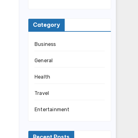
Category
Business
General
Health
Travel
Entertainment
Recent Posts