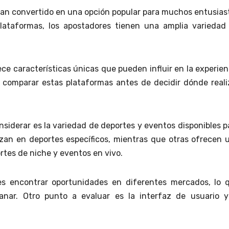
e han convertido en una opción popular para muchos entusias
plataformas, los apostadores tienen una amplia variedad
e características únicas que pueden influir en la experien
l comparar estas plataformas antes de decidir dónde reali
siderar es la variedad de deportes y eventos disponibles p
izan en deportes específicos, mientras que otras ofrecen 
tes de niche y eventos en vivo.
es encontrar oportunidades en diferentes mercados, lo 
nar. Otro punto a evaluar es la interfaz de usuario y