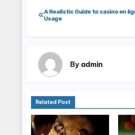
Post
A Realistic Guide to casino en li
Usage
navigation
By
admin
Related Post