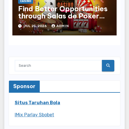
CASINO
Find Better Opportunities
through Salas de Poker
Online Casino Guide
JUL 25, 2026
ADMIN
Sponsor
Situs Taruhan Bola
IMix Parlay Sbobet