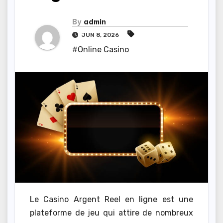
By
admin
JUN 8, 2026
#Online Casino
Le Casino Argent Reel en ligne est une
plateforme de jeu qui attire de nombreux