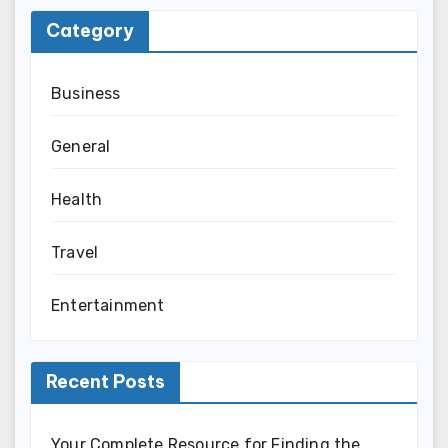
Category
Business
General
Health
Travel
Entertainment
Recent Posts
Your Complete Resource for Finding the