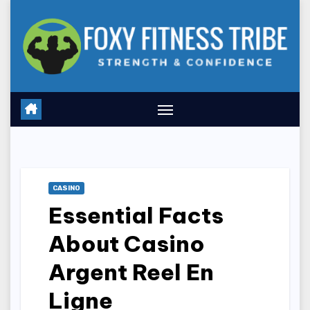
Skip
to
content
CASINO
Essential Facts
About Casino
Argent Reel En
Ligne