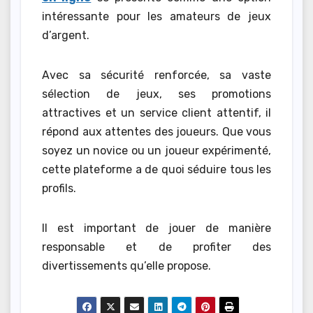
intéressante pour les amateurs de jeux
d’argent.
Avec sa sécurité renforcée, sa vaste
sélection de jeux, ses promotions
attractives et un service client attentif, il
répond aux attentes des joueurs. Que vous
soyez un novice ou un joueur expérimenté,
cette plateforme a de quoi séduire tous les
profils.
Il est important de jouer de manière
responsable et de profiter des
divertissements qu’elle propose.