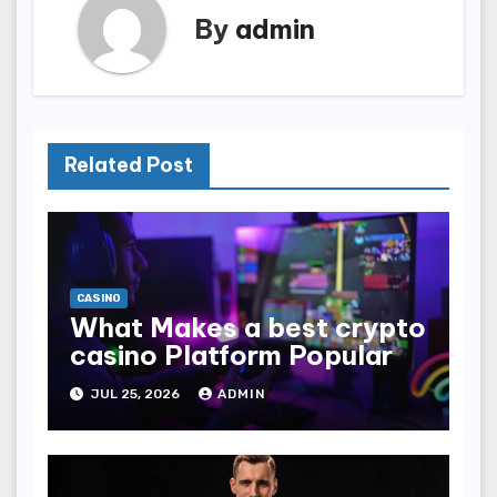
By
admin
Related Post
CASINO
What Makes a best crypto
casino Platform Popular
JUL 25, 2026
ADMIN