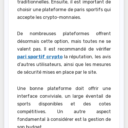
traditionnelles. Ensuite, il est important de
choisir une plateforme de paris sportifs qui
accepte les crypto-monnaies.
De nombreuses plateformes offrent
désormais cette option, mais toutes ne se
valent pas. Il est recommandé de vérifier
pari sportif crypto
la réputation, les avis
d’autres utilisateurs, ainsi que les mesures
de sécurité mises en place par le site.
Une bonne plateforme doit offrir une
interface conviviale, un large éventail de
sports disponibles et des cotes
compétitives. Un autre aspect
fondamental à considérer est la gestion de
son budget.