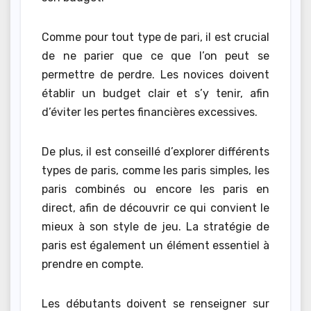
Comme pour tout type de pari, il est crucial
de ne parier que ce que l’on peut se
permettre de perdre. Les novices doivent
établir un budget clair et s’y tenir, afin
d’éviter les pertes financières excessives.
De plus, il est conseillé d’explorer différents
types de paris, comme les paris simples, les
paris combinés ou encore les paris en
direct, afin de découvrir ce qui convient le
mieux à son style de jeu. La stratégie de
paris est également un élément essentiel à
prendre en compte.
Les débutants doivent se renseigner sur