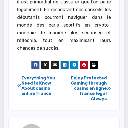
il est primordial de s’assurer que l’on parie
légalement. En respectant ces conseils, les
débutants pourront naviguer dans le
monde des paris sportifs en crypto-
monnaie de manière plus sécurisée et
réfléchie, tout en maximisant leurs
chances de succès.
Post
Everything You
Enjoy Protected
Need to Know
Gaming through
About casino
casino en ligne
navigation
online france
france légal
Always