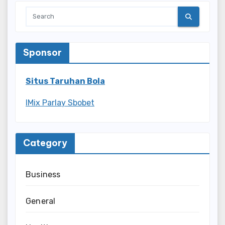
Sponsor
Situs Taruhan Bola
IMix Parlay Sbobet
Category
Business
General