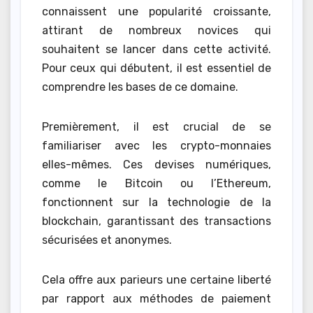
connaissent une popularité croissante,
attirant de nombreux novices qui
souhaitent se lancer dans cette activité.
Pour ceux qui débutent, il est essentiel de
comprendre les bases de ce domaine.
Premièrement, il est crucial de se
familiariser avec les crypto-monnaies
elles-mêmes. Ces devises numériques,
comme le Bitcoin ou l’Ethereum,
fonctionnent sur la technologie de la
blockchain, garantissant des transactions
sécurisées et anonymes.
Cela offre aux parieurs une certaine liberté
par rapport aux méthodes de paiement