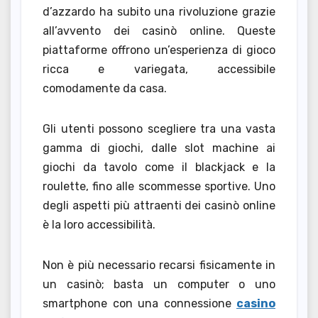
d’azzardo ha subito una rivoluzione grazie
all’avvento dei casinò online. Queste
piattaforme offrono un’esperienza di gioco
ricca e variegata, accessibile
comodamente da casa.
Gli utenti possono scegliere tra una vasta
gamma di giochi, dalle slot machine ai
giochi da tavolo come il blackjack e la
roulette, fino alle scommesse sportive. Uno
degli aspetti più attraenti dei casinò online
è la loro accessibilità.
Non è più necessario recarsi fisicamente in
un casinò; basta un computer o uno
smartphone con una connessione
casino