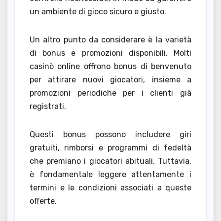
un ambiente di gioco sicuro e giusto.
Un altro punto da considerare è la varietà
di bonus e promozioni disponibili. Molti
casinò online offrono bonus di benvenuto
per attirare nuovi giocatori, insieme a
promozioni periodiche per i clienti già
registrati.
Questi bonus possono includere giri
gratuiti, rimborsi e programmi di fedeltà
che premiano i giocatori abituali. Tuttavia,
è fondamentale leggere attentamente i
termini e le condizioni associati a queste
offerte.