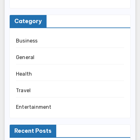
Category
Business
General
Health
Travel
Entertainment
Recent Posts