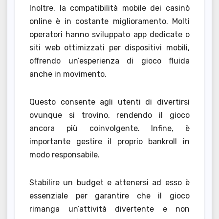
Inoltre, la compatibilità mobile dei casinò
online è in costante miglioramento. Molti
operatori hanno sviluppato app dedicate o
siti web ottimizzati per dispositivi mobili,
offrendo un’esperienza di gioco fluida
anche in movimento.
Questo consente agli utenti di divertirsi
ovunque si trovino, rendendo il gioco
ancora più coinvolgente. Infine, è
importante gestire il proprio bankroll in
modo responsabile.
Stabilire un budget e attenersi ad esso è
essenziale per garantire che il gioco
rimanga un’attività divertente e non