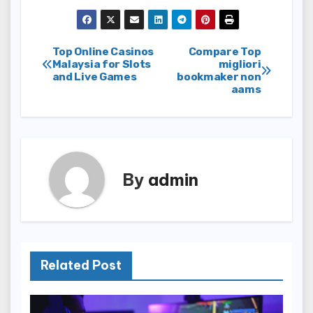
Post
Top Online Casinos
Compare Top
Malaysia for Slots
migliori
and Live Games
bookmaker non
navigation
aams
By
admin
Related Post