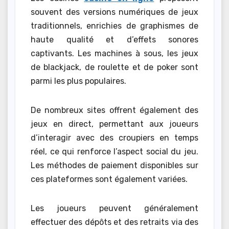
souvent des versions numériques de jeux
traditionnels, enrichies de graphismes de
haute qualité et d’effets sonores
captivants. Les machines à sous, les jeux
de blackjack, de roulette et de poker sont
parmi les plus populaires.
De nombreux sites offrent également des
jeux en direct, permettant aux joueurs
d’interagir avec des croupiers en temps
réel, ce qui renforce l’aspect social du jeu.
Les méthodes de paiement disponibles sur
ces plateformes sont également variées.
Les joueurs peuvent généralement
effectuer des dépôts et des retraits via des