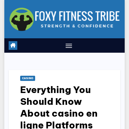
Skip
to
content
CASINO
Everything You
Should Know
About casino en
ligne Platforms