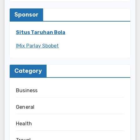
Sponsor
Situs Taruhan Bola
IMix Parlay Sbobet
Category
Business
General
Health