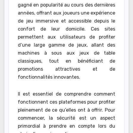
gagné en popularité au cours des dernières
années, offrant aux joueurs une expérience
de jeu immersive et accessible depuis le
confort de leur domicile. Ces sites
permettent aux utilisateurs de profiter
d’une large gamme de jeux, allant des
machines à sous aux jeux de table
classiques, tout en bénéficiant de
promotions attractives et de
fonctionnalités innovantes.
Il est essentiel de comprendre comment
fonctionnent ces plateformes pour profiter
pleinement de ce qu’elles ont à offrir. Pour
commencer, la sécurité est un aspect
primordial à prendre en compte lors du