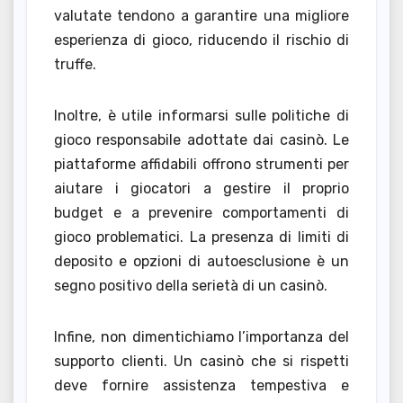
valutate tendono a garantire una migliore
esperienza di gioco, riducendo il rischio di
truffe.
Inoltre, è utile informarsi sulle politiche di
gioco responsabile adottate dai casinò. Le
piattaforme affidabili offrono strumenti per
aiutare i giocatori a gestire il proprio
budget e a prevenire comportamenti di
gioco problematici. La presenza di limiti di
deposito e opzioni di autoesclusione è un
segno positivo della serietà di un casinò.
Infine, non dimentichiamo l’importanza del
supporto clienti. Un casinò che si rispetti
deve fornire assistenza tempestiva e