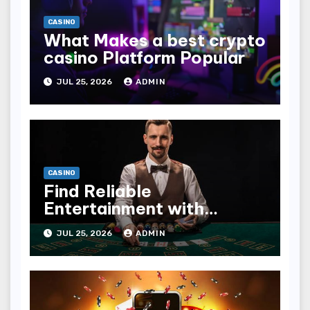
CASINO
What Makes a best crypto
casino Platform Popular
JUL 25, 2026
ADMIN
CASINO
Find Reliable
Entertainment with
Crypto Casino Community
JUL 25, 2026
ADMIN