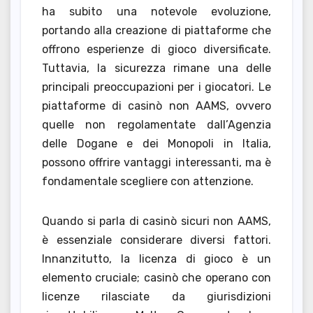
ha subito una notevole evoluzione,
portando alla creazione di piattaforme che
offrono esperienze di gioco diversificate.
Tuttavia, la sicurezza rimane una delle
principali preoccupazioni per i giocatori. Le
piattaforme di casinò non AAMS, ovvero
quelle non regolamentate dall’Agenzia
delle Dogane e dei Monopoli in Italia,
possono offrire vantaggi interessanti, ma è
fondamentale scegliere con attenzione.
Quando si parla di casinò sicuri non AAMS,
è essenziale considerare diversi fattori.
Innanzitutto, la licenza di gioco è un
elemento cruciale; casinò che operano con
licenze rilasciate da giurisdizioni