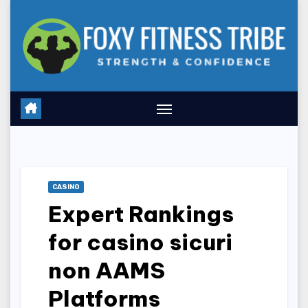
Skip
to
content
CASINO
Expert Rankings
for casino sicuri
non AAMS
Platforms