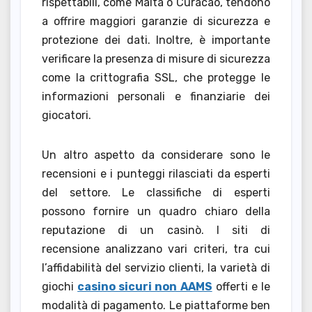
rispettabili, come Malta o Curacao, tendono
a offrire maggiori garanzie di sicurezza e
protezione dei dati. Inoltre, è importante
verificare la presenza di misure di sicurezza
come la crittografia SSL, che protegge le
informazioni personali e finanziarie dei
giocatori.
Un altro aspetto da considerare sono le
recensioni e i punteggi rilasciati da esperti
del settore. Le classifiche di esperti
possono fornire un quadro chiaro della
reputazione di un casinò. I siti di
recensione analizzano vari criteri, tra cui
l’affidabilità del servizio clienti, la varietà di
giochi
casino sicuri non AAMS
offerti e le
modalità di pagamento. Le piattaforme ben