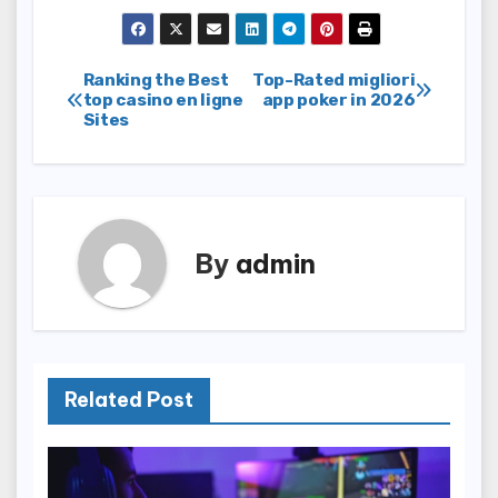
Post
Ranking the Best
Top-Rated migliori
top casino en ligne
app poker in 2026
Sites
navigation
By
admin
Related Post