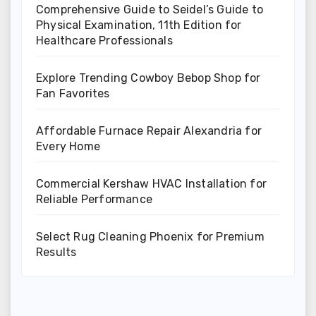
Comprehensive Guide to Seidel’s Guide to
Physical Examination, 11th Edition for
Healthcare Professionals
Explore Trending Cowboy Bebop Shop for
Fan Favorites
Affordable Furnace Repair Alexandria for
Every Home
Commercial Kershaw HVAC Installation for
Reliable Performance
Select Rug Cleaning Phoenix for Premium
Results