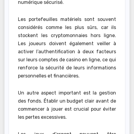
numérique sécurisé.
Les portefeuilles matériels sont souvent
considérés comme les plus sûrs, car ils
stockent les cryptomonnaies hors ligne.
Les joueurs doivent également veiller à
activer l’authentification à deux facteurs
sur leurs comptes de casino en ligne, ce qui
renforce la sécurité de leurs informations
personnelles et financières.
Un autre aspect important est la gestion
des fonds. Établir un budget clair avant de
commencer à jouer est crucial pour éviter
les pertes excessives.