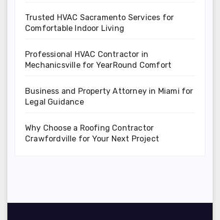
Trusted HVAC Sacramento Services for
Comfortable Indoor Living
Professional HVAC Contractor in
Mechanicsville for YearRound Comfort
Business and Property Attorney in Miami for
Legal Guidance
Why Choose a Roofing Contractor
Crawfordville for Your Next Project