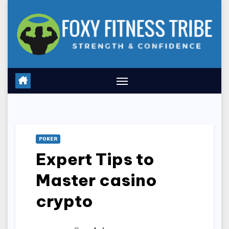
Skip
to
content
POKER
Expert Tips to
Master casino
crypto