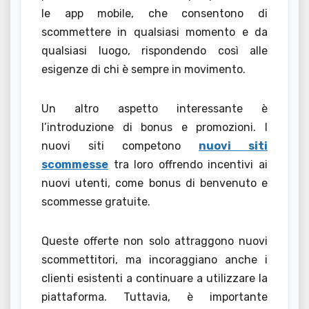
le app mobile, che consentono di
scommettere in qualsiasi momento e da
qualsiasi luogo, rispondendo così alle
esigenze di chi è sempre in movimento.
Un altro aspetto interessante è
l’introduzione di bonus e promozioni. I
nuovi siti competono
nuovi siti
scommesse
tra loro offrendo incentivi ai
nuovi utenti, come bonus di benvenuto e
scommesse gratuite.
Queste offerte non solo attraggono nuovi
scommettitori, ma incoraggiano anche i
clienti esistenti a continuare a utilizzare la
piattaforma. Tuttavia, è importante