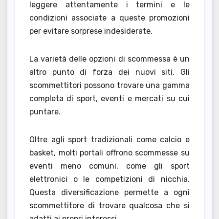
leggere attentamente i termini e le
condizioni associate a queste promozioni
per evitare sorprese indesiderate.
La varietà delle opzioni di scommessa è un
altro punto di forza dei nuovi siti. Gli
scommettitori possono trovare una gamma
completa di sport, eventi e mercati su cui
puntare.
Oltre agli sport tradizionali come calcio e
basket, molti portali offrono scommesse su
eventi meno comuni, come gli sport
elettronici o le competizioni di nicchia.
Questa diversificazione permette a ogni
scommettitore di trovare qualcosa che si
adatti ai propri interessi.