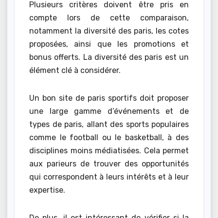
Plusieurs critères doivent être pris en
compte lors de cette comparaison,
notamment la diversité des paris, les cotes
proposées, ainsi que les promotions et
bonus offerts. La diversité des paris est un
élément clé à considérer.
Un bon site de paris sportifs doit proposer
une large gamme d’événements et de
types de paris, allant des sports populaires
comme le football ou le basketball, à des
disciplines moins médiatisées. Cela permet
aux parieurs de trouver des opportunités
qui correspondent à leurs intérêts et à leur
expertise.
De plus, il est intéressant de vérifier si la