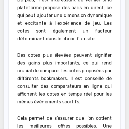
plateforme propose des paris en direct, ce
qui peut ajouter une dimension dynamique
et excitante à l’expérience de jeu. Les
cotes sont également un facteur
déterminant dans le choix d’un site.
Des cotes plus élevées peuvent signifier
des gains plus importants, ce qui rend
crucial de comparer les cotes proposées par
différents bookmakers. Il est conseillé de
consulter des comparateurs en ligne qui
affichent les cotes en temps réel pour les
mêmes événements sportifs.
Cela permet de s’assurer que l’on obtient
les meilleures offres possibles. Une