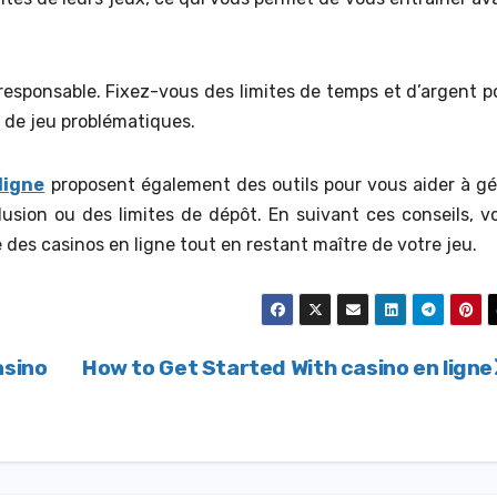
e responsable. Fixez-vous des limites de temps et d’argent p
de jeu problématiques.
ligne
proposent également des outils pour vous aider à gé
usion ou des limites de dépôt. En suivant ces conseils, v
 des casinos en ligne tout en restant maître de votre jeu.
asino
How to Get Started With casino en ligne