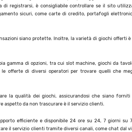
di registrarsi, è consigliabile controllare se il sito utilizza
amento sicuri, come carte di credito, portafogli elettronic
azioni siano protette. Inoltre, la varietà di giochi offerti è
a gamma di opzioni, tra cui slot machine, giochi da tavol
 le offerte di diversi operatori per trovare quelli che meg
re la qualità dei giochi, assicurandosi che siano forniti
re aspetto da non trascurare è il servizio clienti.
porto efficiente e disponibile 24 ore su 24, 7 giorni su 7
e il servizio clienti tramite diversi canali, come chat dal vi