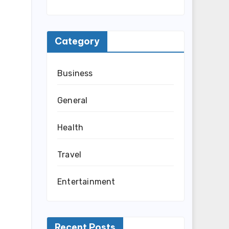
Category
Business
General
Health
Travel
Entertainment
Recent Posts