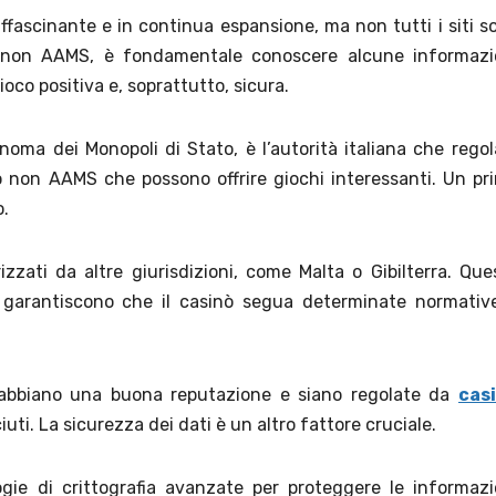
fascinante e in continua espansione, ma non tutti i siti s
ri non AAMS, è fondamentale conoscere alcune informazi
oco positiva e, soprattutto, sicura.
a dei Monopoli di Stato, è l’autorità italiana che regola
 non AAMS che possono offrire giochi interessanti. Un pr
o.
zati da altre giurisdizioni, come Malta o Gibilterra. Que
é garantiscono che il casinò segua determinate normativ
 abbiano una buona reputazione e siano regolate da
cas
iuti. La sicurezza dei dati è un altro fattore cruciale.
ogie di crittografia avanzate per proteggere le informazi