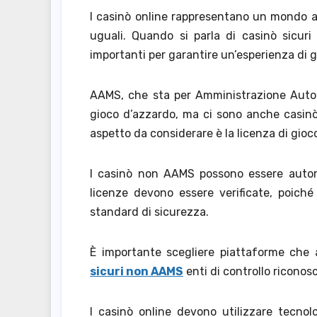
I casinò online rappresentano un mondo af
uguali. Quando si parla di casinò sicu
importanti per garantire un’esperienza di gi
AAMS, che sta per Amministrazione Autonom
gioco d’azzardo, ma ci sono anche casinò
aspetto da considerare è la licenza di gioc
I casinò non AAMS possono essere autoriz
licenze devono essere verificate, poich
standard di sicurezza.
È importante scegliere piattaforme che
sicuri non AAMS
enti di controllo riconosc
I casinò online devono utilizzare tecnol