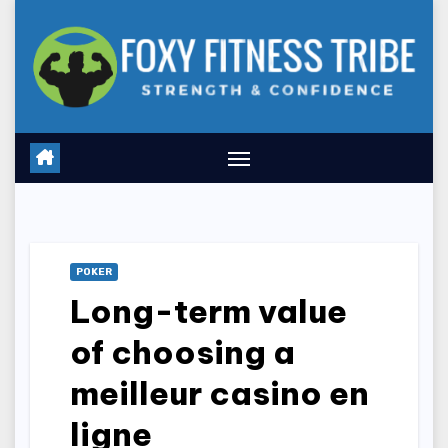
Skip
to
content
POKER
Long-term value
of choosing a
meilleur casino en
ligne