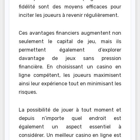
fidélité sont des moyens efficaces pour
inciter les joueurs à revenir régulièrement.
Ces avantages financiers augmentent non
seulement le capital de jeu, mais ils
permettent également d’explorer
davantage de jeux sans pression
financière. En choisissant un casino en
ligne compétent, les joueurs maximisent
ainsi leur expérience tout en minimisant les
risques.
La possibilité de jouer à tout moment et
depuis n’importe quel endroit est
également un aspect essentiel à
considérer. Un meilleur casino en ligne est