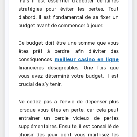
mais il est essentiel d’adopter certaines
stratégies pour éviter les pertes. Tout
d’abord, il est fondamental de se fixer un
budget avant de commencer à jouer.
Ce budget doit être une somme que vous
êtes prêt à perdre, afin d’éviter des
conséquences
meilleur casino en ligne
financières désagréables. Une fois que
vous avez déterminé votre budget, il est
crucial de s’y tenir.
Ne cédez pas à l’envie de dépenser plus
lorsque vous êtes en perte, car cela peut
entraîner un cercle vicieux de pertes
supplémentaires. Ensuite, il est conseillé de
choisir des jeux dont vous maîtrisez les