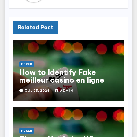
Related Post
POKER
How to Identify Fake
meilleur casino en ligne
JUL 25, 2026
ADMIN
POKER