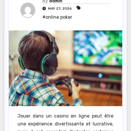
By
admin
MAY 27, 2026
#online poker
Jouer dans un casino en ligne peut être
une expérience divertissante et lucrative,