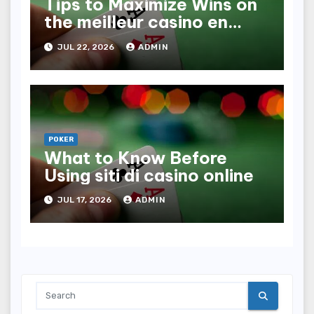
Tips to Maximize Wins on
the meilleur casino en
ligne
JUL 22, 2026
ADMIN
POKER
What to Know Before
Using siti di casino online
JUL 17, 2026
ADMIN