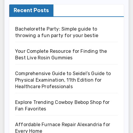
Recent Posts
Bachelorette Party: Simple guide to
throwing a fun party for your bestie
Your Complete Resource for Finding the
Best Live Rosin Gummies
Comprehensive Guide to Seidel’s Guide to
Physical Examination, 11th Edition for
Healthcare Professionals
Explore Trending Cowboy Bebop Shop for
Fan Favorites
Affordable Furnace Repair Alexandria for
Every Home