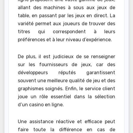
allant des machines à sous aux jeux de
table, en passant par les jeux en direct. La
variété permet aux joueurs de trouver des
titres qui correspondent à leurs
préférences et à leur niveau d’expérience.
De plus, il est judicieux de se renseigner
sur les fournisseurs de jeux, car des
développeurs réputés garantissent
souvent une meilleure qualité de jeu et des
graphismes soignés. Enfin, le service client
joue un rôle essentiel dans la sélection
d’un casino en ligne.
Une assistance réactive et efficace peut
faire toute la différence en cas de