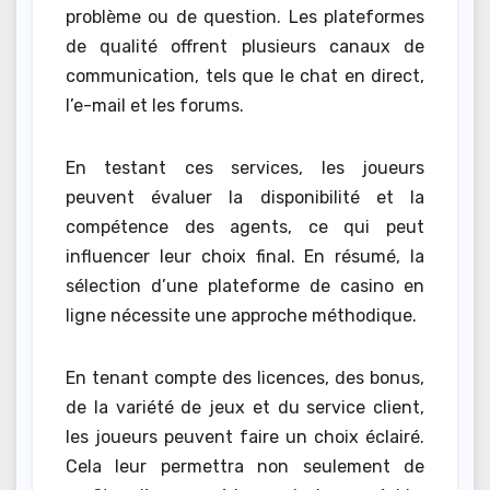
problème ou de question. Les plateformes
de qualité offrent plusieurs canaux de
communication, tels que le chat en direct,
l’e-mail et les forums.
En testant ces services, les joueurs
peuvent évaluer la disponibilité et la
compétence des agents, ce qui peut
influencer leur choix final. En résumé, la
sélection d’une plateforme de casino en
ligne nécessite une approche méthodique.
En tenant compte des licences, des bonus,
de la variété de jeux et du service client,
les joueurs peuvent faire un choix éclairé.
Cela leur permettra non seulement de