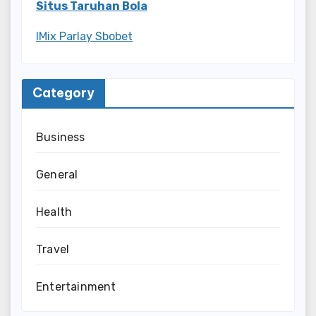
Situs Taruhan Bola
IMix Parlay Sbobet
Category
Business
General
Health
Travel
Entertainment