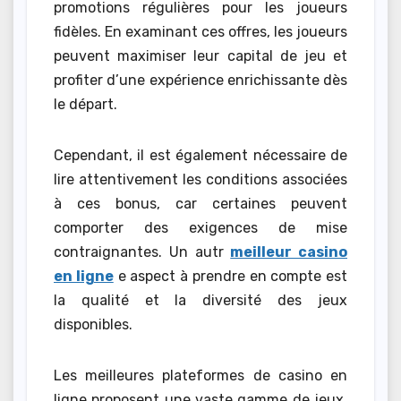
promotions régulières pour les joueurs
fidèles. En examinant ces offres, les joueurs
peuvent maximiser leur capital de jeu et
profiter d’une expérience enrichissante dès
le départ.
Cependant, il est également nécessaire de
lire attentivement les conditions associées
à ces bonus, car certaines peuvent
comporter des exigences de mise
contraignantes. Un autr
meilleur casino
en ligne
e aspect à prendre en compte est
la qualité et la diversité des jeux
disponibles.
Les meilleures plateformes de casino en
ligne proposent une vaste gamme de jeux,