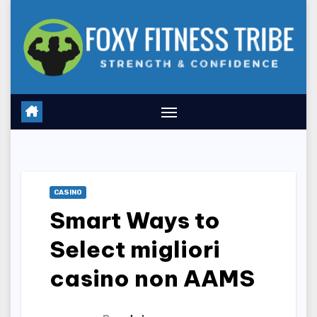
Skip
to
content
CASINO
Smart Ways to
Select migliori
casino non AAMS