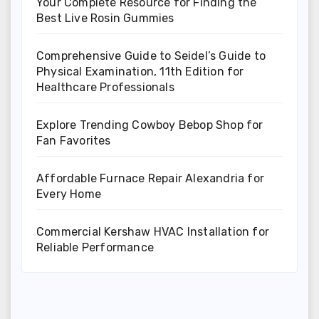
Your Complete Resource for Finding the
Best Live Rosin Gummies
Comprehensive Guide to Seidel’s Guide to
Physical Examination, 11th Edition for
Healthcare Professionals
Explore Trending Cowboy Bebop Shop for
Fan Favorites
Affordable Furnace Repair Alexandria for
Every Home
Commercial Kershaw HVAC Installation for
Reliable Performance