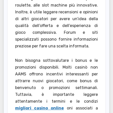
roulette, alle slot machine più innovative.
Inoltre, è utile leggere recensioni e opinioni
di altri giocatori per avere un’idea della
qualità dell’offerta e dell’esperienza di
gioco complessiva. Forum e siti
specializzati possono fornire informazioni
preziose per fare una scelta informata.
Non bisogna sottovalutare i bonus e le
promozioni disponibili. Molti casinò non
AAMS offrono incentivi interessanti per
attrarre nuovi giocatori, come bonus di
benvenuto o promozioni settimanali.
Tuttavia, è importante leggere
attentamente i termini e le condizi
migliori casino online
oni associati a