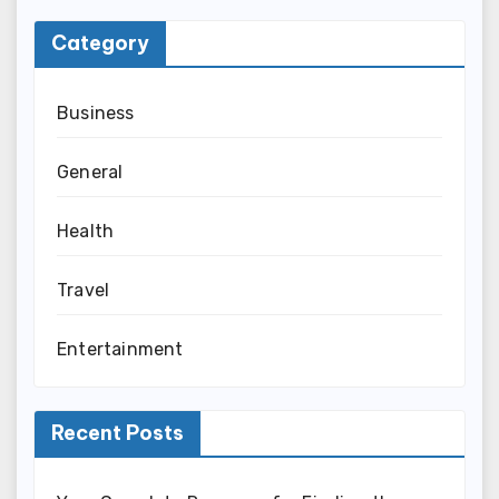
Category
Business
General
Health
Travel
Entertainment
Recent Posts