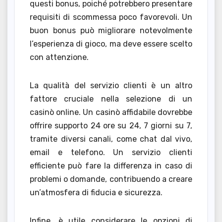
questi bonus, poiché potrebbero presentare
requisiti di scommessa poco favorevoli. Un
buon bonus può migliorare notevolmente
l’esperienza di gioco, ma deve essere scelto
con attenzione.
La qualità del servizio clienti è un altro
fattore cruciale nella selezione di un
casinò online. Un casinò affidabile dovrebbe
offrire supporto 24 ore su 24, 7 giorni su 7,
tramite diversi canali, come chat dal vivo,
email e telefono. Un servizio clienti
efficiente può fare la differenza in caso di
problemi o domande, contribuendo a creare
un’atmosfera di fiducia e sicurezza.
Infine, è utile considerare le opzioni di