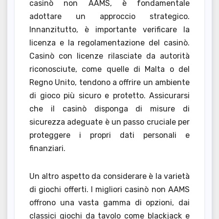
casinò non AAMS, è fondamentale
adottare un approccio strategico.
Innanzitutto, è importante verificare la
licenza e la regolamentazione del casinò.
Casinò con licenze rilasciate da autorità
riconosciute, come quelle di Malta o del
Regno Unito, tendono a offrire un ambiente
di gioco più sicuro e protetto. Assicurarsi
che il casinò disponga di misure di
sicurezza adeguate è un passo cruciale per
proteggere i propri dati personali e
finanziari.
Un altro aspetto da considerare è la varietà
di giochi offerti. I migliori casinò non AAMS
offrono una vasta gamma di opzioni, dai
classici giochi da tavolo come blackjack e