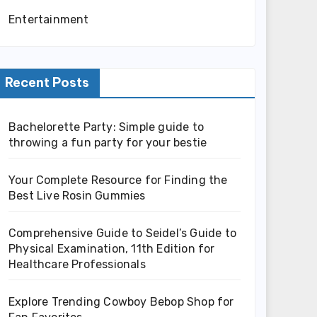
Entertainment
Recent Posts
Bachelorette Party: Simple guide to
throwing a fun party for your bestie
Your Complete Resource for Finding the
Best Live Rosin Gummies
Comprehensive Guide to Seidel’s Guide to
Physical Examination, 11th Edition for
Healthcare Professionals
Explore Trending Cowboy Bebop Shop for