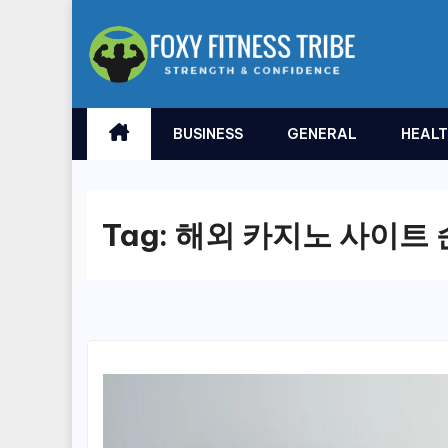
Skip
to
content
BUSINESS
GENERAL
HEAL
Tag:
해외 카지노 사이트 