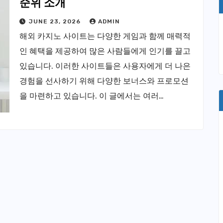
순위 소개
JUNE 23, 2026
ADMIN
해외 카지노 사이트는 다양한 게임과 함께 매력적
인 혜택을 제공하여 많은 사람들에게 인기를 끌고
있습니다. 이러한 사이트들은 사용자에게 더 나은
경험을 선사하기 위해 다양한 보너스와 프로모션
을 마련하고 있습니다. 이 글에서는 여러…