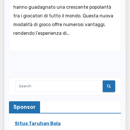
hanno guadagnato una crescente popolarità
tra i giocatori di tutto il mondo. Questa nuova
modalità di gioco offre numerosi vantaggi,
rendendo l’esperienza di…
Sponsor
Situs Taruhan Bola