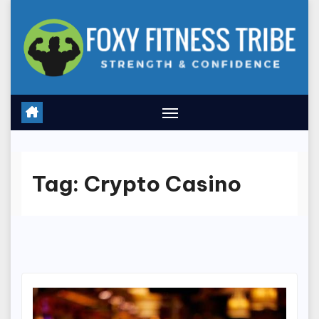
Skip
to
content
Tag:
Crypto Casino