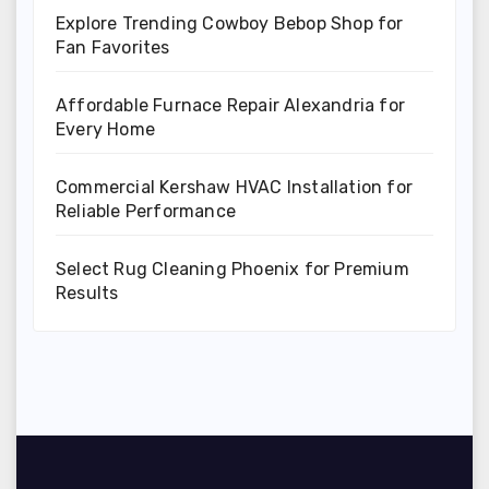
Explore Trending Cowboy Bebop Shop for
Fan Favorites
Affordable Furnace Repair Alexandria for
Every Home
Commercial Kershaw HVAC Installation for
Reliable Performance
Select Rug Cleaning Phoenix for Premium
Results