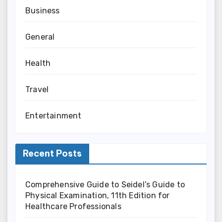
Business
General
Health
Travel
Entertainment
Recent Posts
Comprehensive Guide to Seidel’s Guide to
Physical Examination, 11th Edition for
Healthcare Professionals