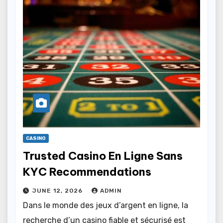
CASINO
Trusted Casino En Ligne Sans
KYC Recommendations
JUNE 12, 2026
ADMIN
Dans le monde des jeux d’argent en ligne, la
recherche d’un casino fiable et sécurisé est