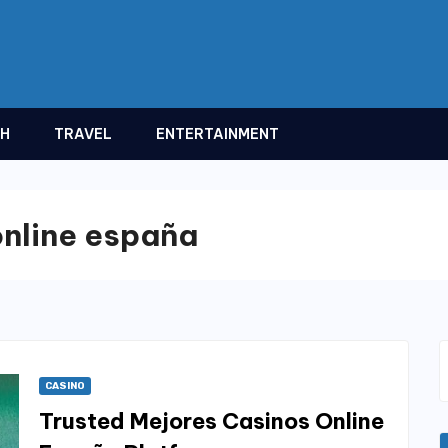
TH
TRAVEL
ENTERTAINMENT
online españa
CASINO
Trusted Mejores Casinos Online