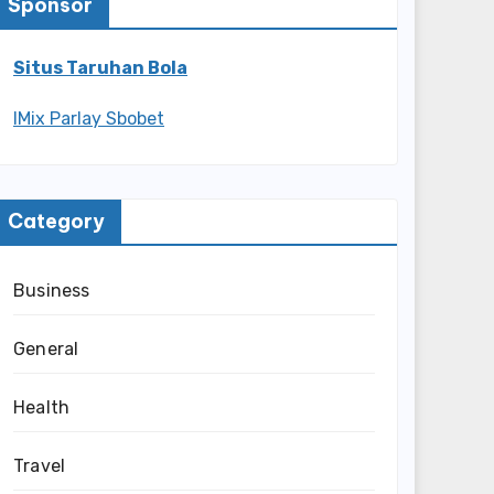
Sponsor
Situs Taruhan Bola
IMix Parlay Sbobet
Category
Business
General
Health
Travel