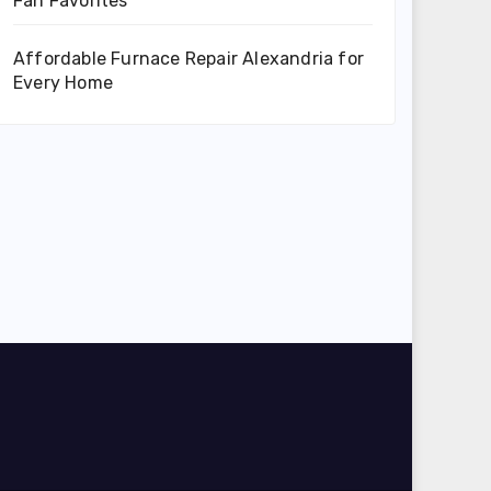
Fan Favorites
Affordable Furnace Repair Alexandria for
Every Home