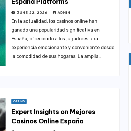
España Platforms
JUNE 22, 2026
ADMIN
En la actualidad, los casinos online han
ganado una popularidad significativa en
España, ofreciendo a los jugadores una
experiencia emocionante y conveniente desde
la comodidad de sus hogares. La amplia…
CASINO
Expert Insights on Mejores
Casinos Online España