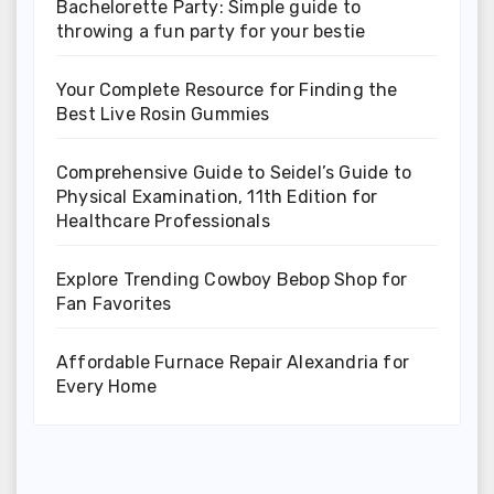
Bachelorette Party: Simple guide to
throwing a fun party for your bestie
Your Complete Resource for Finding the
Best Live Rosin Gummies
Comprehensive Guide to Seidel’s Guide to
Physical Examination, 11th Edition for
Healthcare Professionals
Explore Trending Cowboy Bebop Shop for
Fan Favorites
Affordable Furnace Repair Alexandria for
Every Home