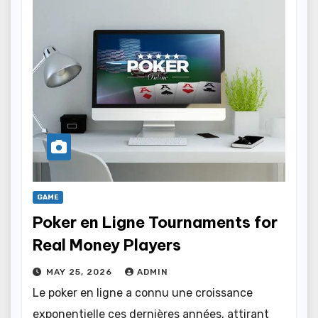
GAME
Poker en Ligne Tournaments for
Real Money Players
MAY 25, 2026
ADMIN
Le poker en ligne a connu une croissance
exponentielle ces dernières années, attirant