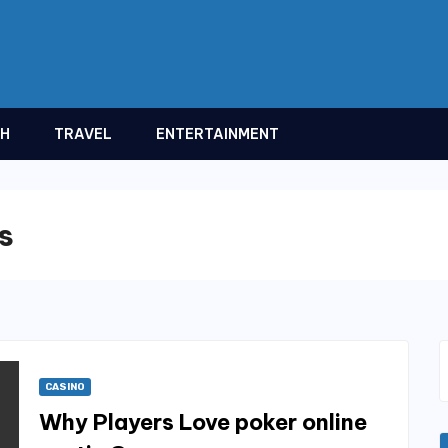
TH
TRAVEL
ENTERTAINMENT
s
CASINO
Why Players Love poker online