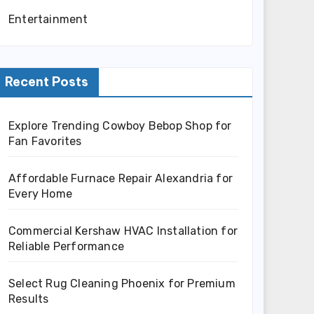
Entertainment
Recent Posts
Explore Trending Cowboy Bebop Shop for
Fan Favorites
Affordable Furnace Repair Alexandria for
Every Home
Commercial Kershaw HVAC Installation for
Reliable Performance
Select Rug Cleaning Phoenix for Premium
Results