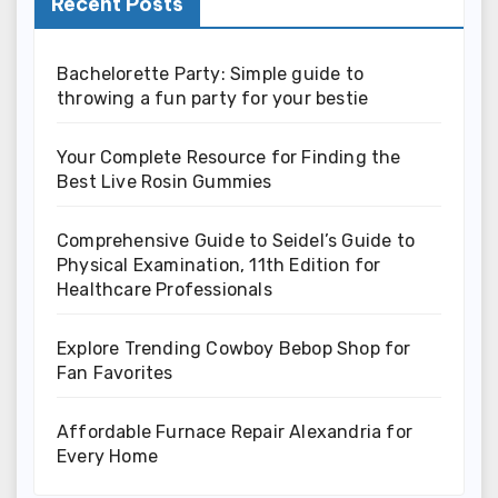
Recent Posts
Bachelorette Party: Simple guide to
throwing a fun party for your bestie
Your Complete Resource for Finding the
Best Live Rosin Gummies
Comprehensive Guide to Seidel’s Guide to
Physical Examination, 11th Edition for
Healthcare Professionals
Explore Trending Cowboy Bebop Shop for
Fan Favorites
Affordable Furnace Repair Alexandria for
Every Home