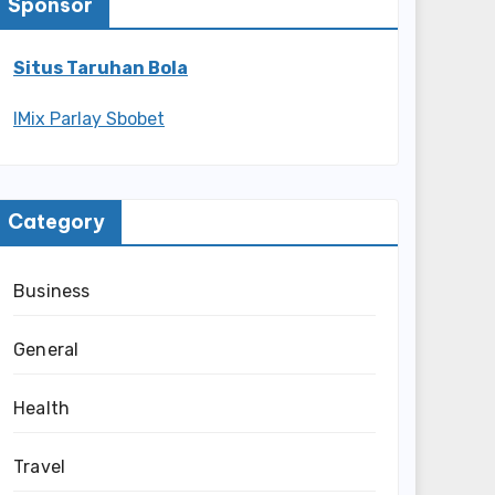
Sponsor
Situs Taruhan Bola
IMix Parlay Sbobet
Category
Business
General
Health
Travel