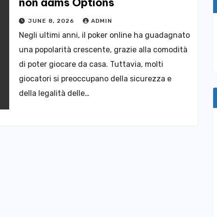
non aams Options
JUNE 8, 2026
ADMIN
Negli ultimi anni, il poker online ha guadagnato
una popolarità crescente, grazie alla comodità
di poter giocare da casa. Tuttavia, molti
giocatori si preoccupano della sicurezza e
della legalità delle…