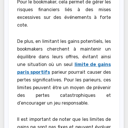
Pour le bookmaker, cela permet de gérer les
risques financiers liés à des mises
excessives sur des événements à forte
cote.
De plus, en limitant les gains potentiels, les
bookmakers cherchent à maintenir un
équilibre dans leurs offres, évitant ainsi
une situation où un seul
limite de gains
paris sportifs
parieur pourrait causer des
pertes significatives. Pour les parieurs, ces
limites peuvent être un moyen de prévenir
des pertes catastrophiques et
d’encourager un jeu responsable.
Il est important de noter que les limites de
gains ne sont pas fixes et peuvent évoluer