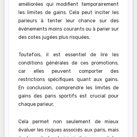
améliorées qui modifient temporairement
les limites de gains. Cela peut inciter les
parieurs à tenter leur chance sur des
événements moins courants ou à parier sur
des cotes jugées plus risquées.
Toutefois, il est essentiel de lire les
conditions générales de ces promotions,
car elles peuvent comporter des
restrictions spécifiques quant aux gains.
En conclusion, comprendre les limites de
gains des paris sportifs est crucial pour
chaque parieur.
Cela permet non seulement de mieux
évaluer les risques associés aux paris, mais