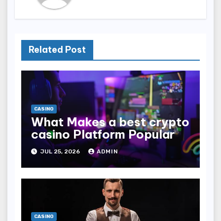
Related Post
CASINO
What Makes a best crypto
casino Platform Popular
JUL 25, 2026
ADMIN
CASINO