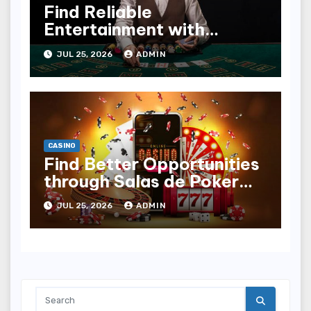
Find Reliable
Entertainment with
Crypto Casino Community
JUL 25, 2026
ADMIN
CASINO
Find Better Opportunities
through Salas de Poker
Online Casino Guide
JUL 25, 2026
ADMIN