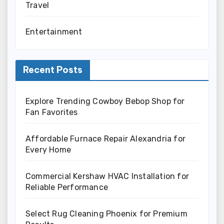
Travel
Entertainment
Recent Posts
Explore Trending Cowboy Bebop Shop for
Fan Favorites
Affordable Furnace Repair Alexandria for
Every Home
Commercial Kershaw HVAC Installation for
Reliable Performance
Select Rug Cleaning Phoenix for Premium