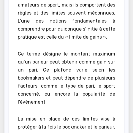
amateurs de sport, mais ils comportent des
règles et des limites souvent méconnues.
L’une des notions fondamentales à
comprendre pour quiconque s’initie à cette
pratique est celle du « limite de gains ».
Ce terme désigne le montant maximum
qu’un parieur peut obtenir comme gain sur
un pari. Ce plafond varie selon les
bookmakers et peut dépendre de plusieurs
facteurs, comme le type de pari, le sport
concerné, ou encore la popularité de
l’événement.
La mise en place de ces limites vise à
protéger à la fois le bookmaker et le parieur.