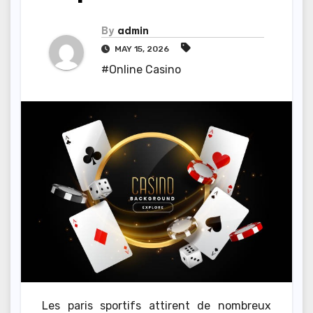
By
admin
MAY 15, 2026
#Online Casino
Les paris sportifs attirent de nombreux