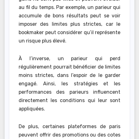
au fil du temps. Par exemple, un parieur qui
accumule de bons résultats peut se voir
imposer des limites plus strictes, car le
bookmaker peut considérer qu’il représente
un risque plus élevé.
À l’inverse, un parieur qui perd
régulièrement pourrait bénéficier de limites
moins strictes, dans l’espoir de le garder
engagé. Ainsi, les stratégies et les
performances des parieurs influencent
directement les conditions qui leur sont
appliquées.
De plus, certaines plateformes de paris
peuvent offrir des promotions ou des cotes