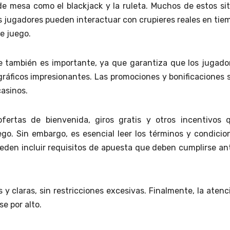
e mesa como el blackjack y la ruleta. Muchos de estos sit
s jugadores pueden interactuar con crupieres reales en tie
de juego.
e también es importante, ya que garantiza que los jugado
 gráficos impresionantes. Las promociones y bonificaciones 
casinos.
fertas de bienvenida, giros gratis y otros incentivos 
go. Sin embargo, es esencial leer los términos y condicio
eden incluir requisitos de apuesta que deben cumplirse an
y claras, sin restricciones excesivas. Finalmente, la atenc
e por alto.