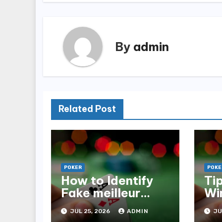
By
admin
Related Post
POKER
POKE
How to Identify
Ti
Fake meilleur
Wi
casino en ligne
me
JUL 25, 2026
ADMIN
JU
lig