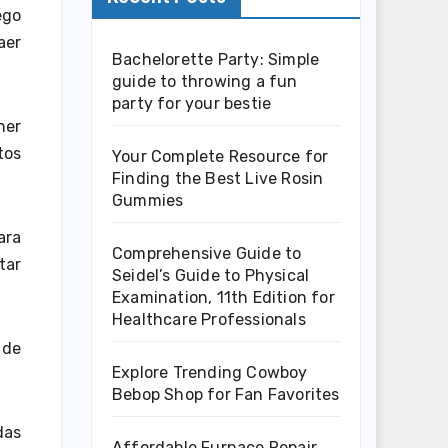
ego
aer
Bachelorette Party: Simple
guide to throwing a fun
party for your bestie
ner
tos
Your Complete Resource for
Finding the Best Live Rosin
Gummies
ara
Comprehensive Guide to
tar
Seidel’s Guide to Physical
Examination, 11th Edition for
Healthcare Professionals
 de
Explore Trending Cowboy
Bebop Shop for Fan Favorites
das
Affordable Furnace Repair