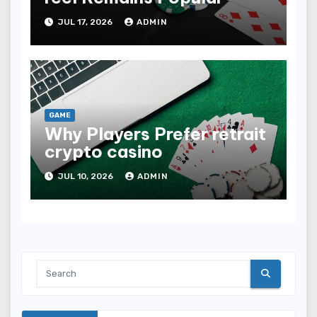
JUL 17, 2026
ADMIN
GAME
Why Players Prefer retrait
crypto casino
JUL 10, 2026
ADMIN