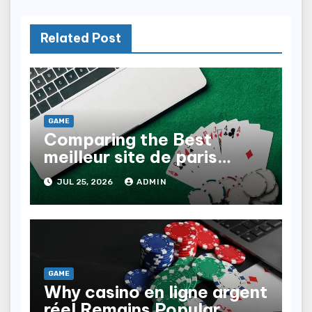
Related Post
GAME
Comparing the Best
meilleur site de paris
sportif Platforms
JUL 25, 2026
ADMIN
GAME
Why casino en ligne argent
réel Remains Popular