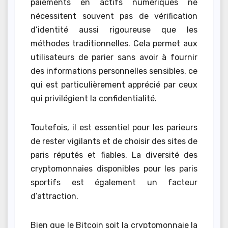
paiements en actifs numériques ne
nécessitent souvent pas de vérification
d’identité aussi rigoureuse que les
méthodes traditionnelles. Cela permet aux
utilisateurs de parier sans avoir à fournir
des informations personnelles sensibles, ce
qui est particulièrement apprécié par ceux
qui privilégient la confidentialité.
Toutefois, il est essentiel pour les parieurs
de rester vigilants et de choisir des sites de
paris réputés et fiables. La diversité des
cryptomonnaies disponibles pour les paris
sportifs est également un facteur
d’attraction.
Bien que le Bitcoin soit la cryptomonnaie la