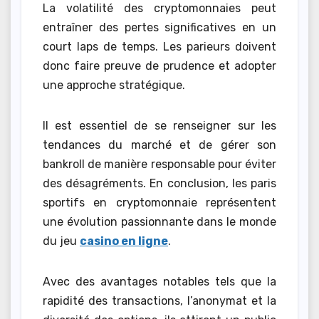
La volatilité des cryptomonnaies peut
entraîner des pertes significatives en un
court laps de temps. Les parieurs doivent
donc faire preuve de prudence et adopter
une approche stratégique.
Il est essentiel de se renseigner sur les
tendances du marché et de gérer son
bankroll de manière responsable pour éviter
des désagréments. En conclusion, les paris
sportifs en cryptomonnaie représentent
une évolution passionnante dans le monde
du jeu
casino en ligne
.
Avec des avantages notables tels que la
rapidité des transactions, l’anonymat et la