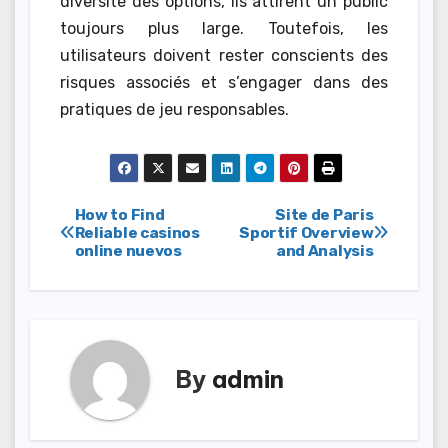
diversité des options, ils attirent un public
toujours plus large. Toutefois, les
utilisateurs doivent rester conscients des
risques associés et s’engager dans des
pratiques de jeu responsables.
Post
How to Find
Site de Paris
Reliable casinos
Sportif Overview
online nuevos
and Analysis
navigation
By
admin