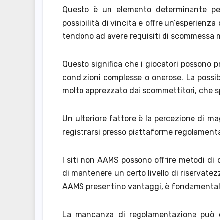
Questo è un elemento determinante per 
possibilità di vincita e offre un’esperienza
tendono ad avere requisiti di scommessa me
Questo significa che i giocatori possono p
condizioni complesse o onerose. La possibi
molto apprezzato dai scommettitori, che sp
Un ulteriore fattore è la percezione di m
registrarsi presso piattaforme regolamentat
I siti non AAMS possono offrire metodi di 
di mantenere un certo livello di riservatez
AAMS presentino vantaggi, è fondamentale
La mancanza di regolamentazione può comp