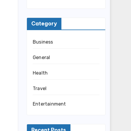
Category
Business
General
Health
Travel
Entertainment
Recent Posts