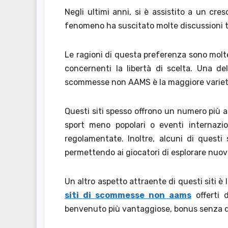
Negli ultimi anni, si è assistito a un cr
fenomeno ha suscitato molte discussioni tr
Le ragioni di questa preferenza sono moltepl
concernenti la libertà di scelta. Una del
scommesse non AAMS è la maggiore varietà 
Questi siti spesso offrono un numero più 
sport meno popolari o eventi internazio
regolamentate. Inoltre, alcuni di questi
permettendo ai giocatori di esplorare nuov
Un altro aspetto attraente di questi siti è
siti di scommesse non aams
offerti 
benvenuto più vantaggiose, bonus senza 