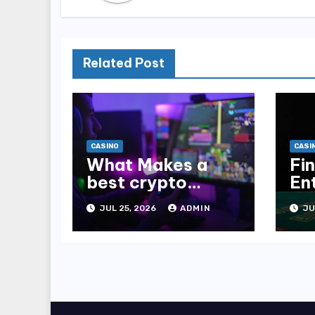
Related Post
CASINO
CASI
What Makes a
Fi
best crypto
En
casino Platform
wi
JUL 25, 2026
ADMIN
JU
Popular
Ca
Co