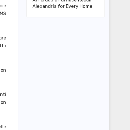
rie
Alexandria for Every Home
AMS
are
tto
non
nti
non
lle