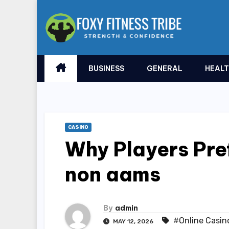
Skip
to
content
BUSINESS
GENERAL
HEAL
CASINO
Why Players Pre
non aams
By
admin
#Online Casin
MAY 12, 2026