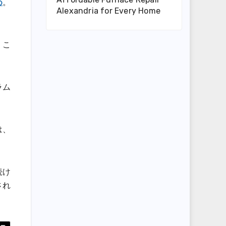
め
。
Alexandria for Every Home
。こ
ラム
は、
続け
され