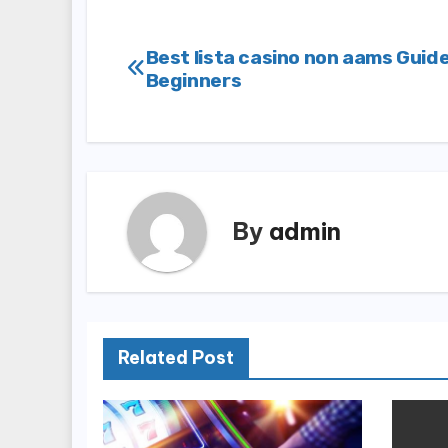
Post
Best lista casino non aams Guide
Beginners
navigation
By
admin
Related Post