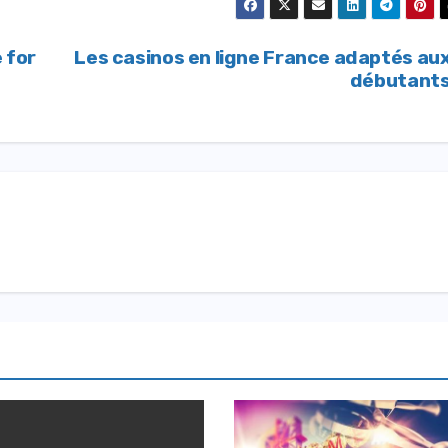
 for
Les casinos en ligne France adaptés au
débutant