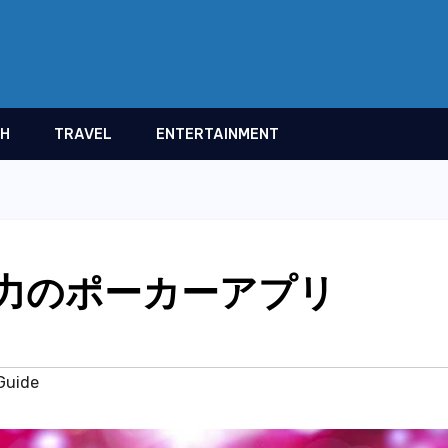
TH
TRAVEL
ENTERTAINMENT
力のポーカーアプリ
Guide