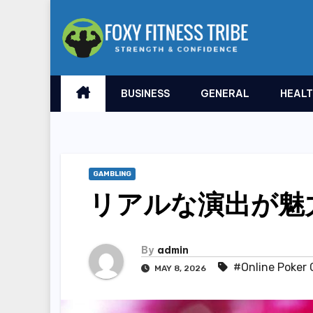
Skip
to
content
BUSINESS
GENERAL
HEAL
GAMBLING
リアルな演出が魅
By
admin
#Online Poker 
MAY 8, 2026