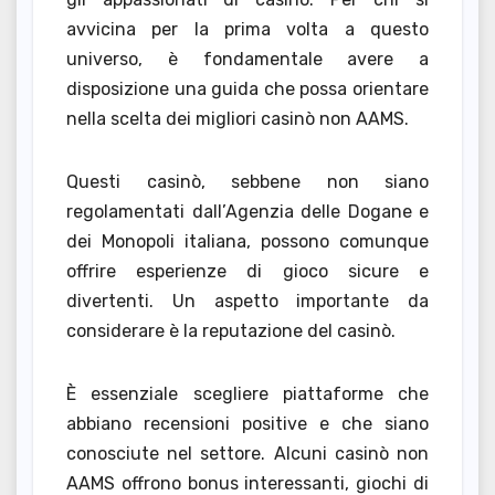
avvicina per la prima volta a questo
universo, è fondamentale avere a
disposizione una guida che possa orientare
nella scelta dei migliori casinò non AAMS.
Questi casinò, sebbene non siano
regolamentati dall’Agenzia delle Dogane e
dei Monopoli italiana, possono comunque
offrire esperienze di gioco sicure e
divertenti. Un aspetto importante da
considerare è la reputazione del casinò.
È essenziale scegliere piattaforme che
abbiano recensioni positive e che siano
conosciute nel settore. Alcuni casinò non
AAMS offrono bonus interessanti, giochi di