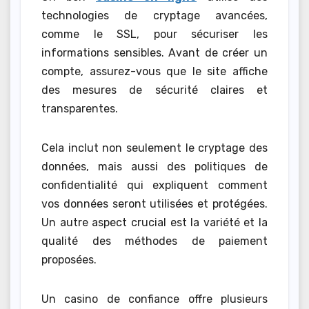
technologies de cryptage avancées,
comme le SSL, pour sécuriser les
informations sensibles. Avant de créer un
compte, assurez-vous que le site affiche
des mesures de sécurité claires et
transparentes.
Cela inclut non seulement le cryptage des
données, mais aussi des politiques de
confidentialité qui expliquent comment
vos données seront utilisées et protégées.
Un autre aspect crucial est la variété et la
qualité des méthodes de paiement
proposées.
Un casino de confiance offre plusieurs