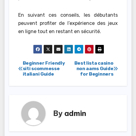
En suivant ces conseils, les débutants
peuvent profiter de l’expérience des jeux
en ligne tout en restant en sécurité.
Post
Beginner Friendly
Best lista casino
siti scommesse
non aams Guide
italiani Guide
for Beginners
navigation
By
admin