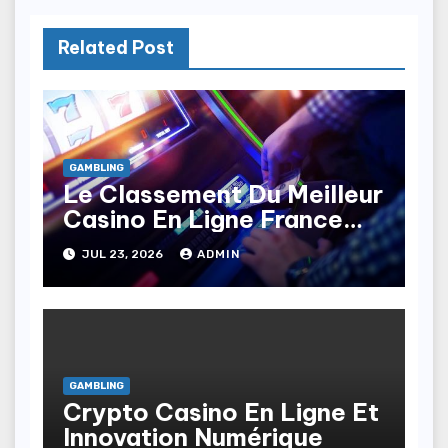
Related Post
GAMBLING
Le Classement Du Meilleur
Casino En Ligne France
Cette Année
JUL 23, 2026
ADMIN
GAMBLING
Crypto Casino En Ligne Et
Innovation Numérique