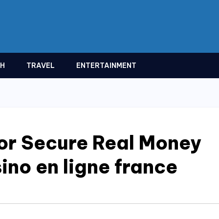
TH
TRAVEL
ENTERTAINMENT
for Secure Real Money
ino en ligne france