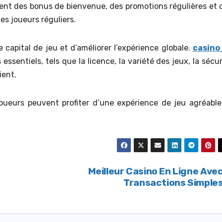
sent des bonus de bienvenue, des promotions régulières et 
es joueurs réguliers.
capital de jeu et d’améliorer l’expérience globale.
casino
essentiels, tels que la licence, la variété des jeux, la sécur
ient.
oueurs peuvent profiter d’une expérience de jeu agréable
Meilleur Casino En Ligne Ave
Transactions Simple