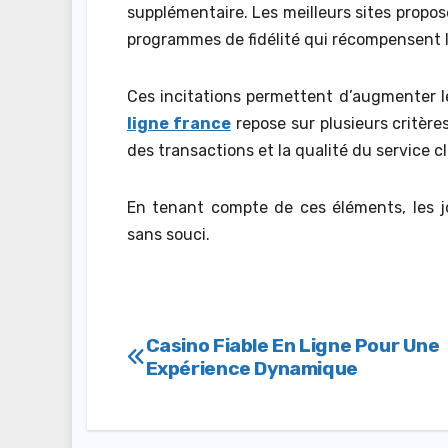
supplémentaire. Les meilleurs sites propo
programmes de fidélité qui récompensent l
Ces incitations permettent d’augmenter le 
ligne france
repose sur plusieurs critères 
des transactions et la qualité du service cl
En tenant compte de ces éléments, les j
sans souci.
Post
Casino Fiable En Ligne Pour Une
Expérience Dynamique
navigation