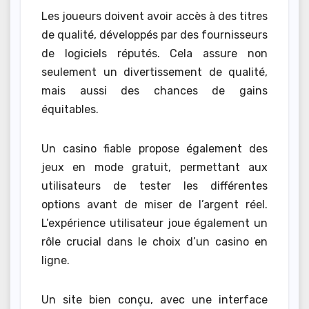
Les joueurs doivent avoir accès à des titres
de qualité, développés par des fournisseurs
de logiciels réputés. Cela assure non
seulement un divertissement de qualité,
mais aussi des chances de gains
équitables.
Un casino fiable propose également des
jeux en mode gratuit, permettant aux
utilisateurs de tester les différentes
options avant de miser de l’argent réel.
L’expérience utilisateur joue également un
rôle crucial dans le choix d’un casino en
ligne.
Un site bien conçu, avec une interface