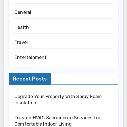
General
Health
Travel
Entertainment
Recent Posts
Upgrade Your Property With Spray Foam
Insulation
Trusted HVAC Sacramento Services for
Comfortable Indoor Living