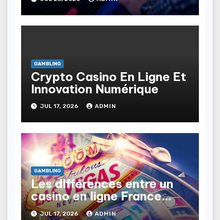
GAMBLING
Crypto Casino En Ligne Et
Innovation Numérique
JUL 17, 2026
ADMIN
GAMBLING
Les différences entre un
casino en ligne France
légal et un site classique
JUL 17, 2026
ADMIN