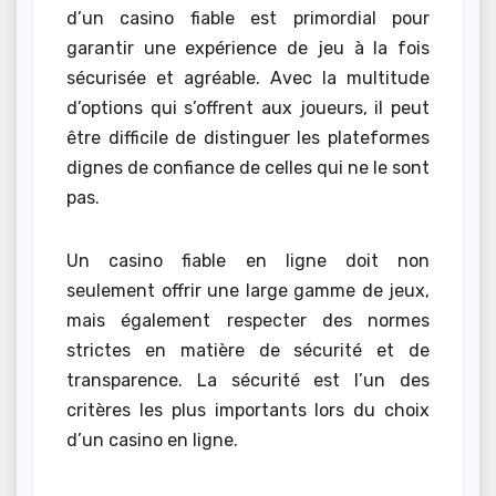
d’un casino fiable est primordial pour
garantir une expérience de jeu à la fois
sécurisée et agréable. Avec la multitude
d’options qui s’offrent aux joueurs, il peut
être difficile de distinguer les plateformes
dignes de confiance de celles qui ne le sont
pas.
Un casino fiable en ligne doit non
seulement offrir une large gamme de jeux,
mais également respecter des normes
strictes en matière de sécurité et de
transparence. La sécurité est l’un des
critères les plus importants lors du choix
d’un casino en ligne.