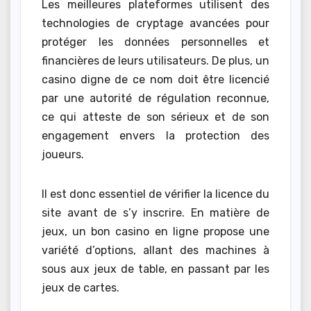
Les meilleures plateformes utilisent des
technologies de cryptage avancées pour
protéger les données personnelles et
financières de leurs utilisateurs. De plus, un
casino digne de ce nom doit être licencié
par une autorité de régulation reconnue,
ce qui atteste de son sérieux et de son
engagement envers la protection des
joueurs.
Il est donc essentiel de vérifier la licence du
site avant de s’y inscrire. En matière de
jeux, un bon casino en ligne propose une
variété d’options, allant des machines à
sous aux jeux de table, en passant par les
jeux de cartes.