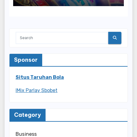
Sponsor
Situs Taruhan Bola
IMix Parlay Sbobet
Category
Business