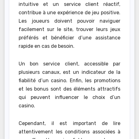
intuitive et un service client réactif,
contribue à une expérience de jeu positive.
Les joueurs doivent pouvoir naviguer
facilement sur le site, trouver leurs jeux
préférés et bénéficier d’une assistance
rapide en cas de besoin.
Un bon service client, accessible par
plusieurs canaux, est un indicateur de la
fiabilité d’un casino. Enfin, les promotions
et les bonus sont des éléments attractifs
qui peuvent influencer le choix d’un
casino.
Cependant, il est important de lire
attentivement les conditions associées à