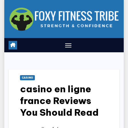
Skip
to
content
CASINO
casino en ligne
france Reviews
You Should Read