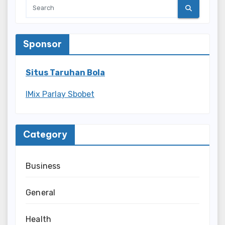
Sponsor
Situs Taruhan Bola
IMix Parlay Sbobet
Category
Business
General
Health