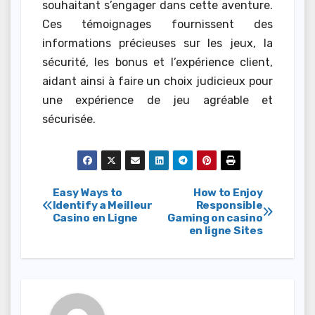
souhaitant s’engager dans cette aventure.
Ces témoignages fournissent des
informations précieuses sur les jeux, la
sécurité, les bonus et l’expérience client,
aidant ainsi à faire un choix judicieux pour
une expérience de jeu agréable et
sécurisée.
Post
Easy Ways to
How to Enjoy
Identify a Meilleur
Responsible
Casino en Ligne
Gaming on casino
navigation
en ligne Sites