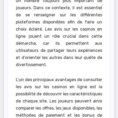
un nombre toujours plus important de
joueurs. Dans ce contexte, il est essentiel
de se renseigner sur les différentes
plateformes disponibles afin de faire un
choix éclairé. Les avis sur les casinos en
ligne jouent un rôle crucial dans cette
démarche, car ils permettent aux
utilisateurs de partager leurs expériences
et d’orienter les autres dans leur quête de
divertissement.
L’un des principaux avantages de consulter
les avis sur les casinos en ligne est la
possibilité de découvrir les caractéristiques
de chaque site. Les joueurs peuvent ainsi
comparer les offres, les jeux disponibles, les
méthodes de paiement et les bonus de