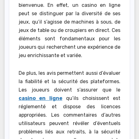
bienvenue. En effet, un casino en ligne
peut se distinguer par la diversité de ses
jeux, qu’il s’agisse de machines à sous, de
jeux de table ou de croupiers en direct. Ces
éléments sont fondamentaux pour les
joueurs qui recherchent une expérience de
jeu enrichissante et variée.
De plus, les avis permettent aussi d’évaluer
la fiabilité et la sécurité des plateformes.
Les joueurs doivent s’assurer que le
casino en ligne
qu’ils choisissent est
réglementé et dispose des licences
appropriées. Les commentaires d’autres
utilisateurs peuvent révéler d’éventuels
problèmes liés aux retraits, à la sécurité