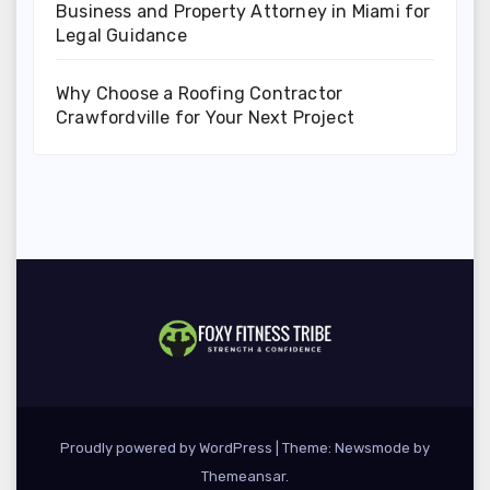
Business and Property Attorney in Miami for
Legal Guidance
Why Choose a Roofing Contractor
Crawfordville for Your Next Project
Proudly powered by WordPress
|
Theme:
Newsmode
by
Themeansar
.