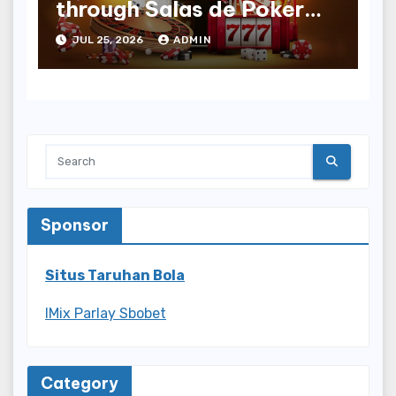
through Salas de Poker
Online Casino Guide
JUL 25, 2026
ADMIN
Sponsor
Situs Taruhan Bola
IMix Parlay Sbobet
Category