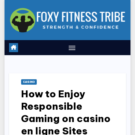
Skip
to
content
CASINO
How to Enjoy
Responsible
Gaming on casino
en ligne Sites