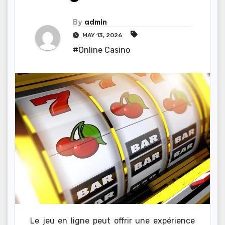
By
admin
MAY 13, 2026
#Online Casino
Le jeu en ligne peut offrir une expérience