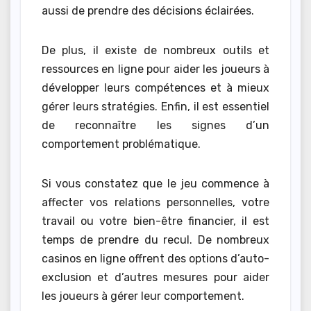
aussi de prendre des décisions éclairées.
De plus, il existe de nombreux outils et
ressources en ligne pour aider les joueurs à
développer leurs compétences et à mieux
gérer leurs stratégies. Enfin, il est essentiel
de reconnaître les signes d’un
comportement problématique.
Si vous constatez que le jeu commence à
affecter vos relations personnelles, votre
travail ou votre bien-être financier, il est
temps de prendre du recul. De nombreux
casinos en ligne offrent des options d’auto-
exclusion et d’autres mesures pour aider
les joueurs à gérer leur comportement.