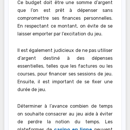
Ce budget doit être une somme d’argent
que l’on est prêt à dépenser sans
compromettre ses finances personnelles.
En respectant ce montant, on évite de se
laisser emporter par l’excitation du jeu.
Il est également judicieux de ne pas utiliser
d’argent destiné à des dépenses
essentielles, telles que les factures ou les
courses, pour financer ses sessions de jeu.
Ensuite, il est important de se fixer une
durée de jeu.
Déterminer à l’avance combien de temps
on souhaite consacrer au jeu aide à éviter
de perdre la notion du temps. Les
plateformes de
casino en ligne
peuvent