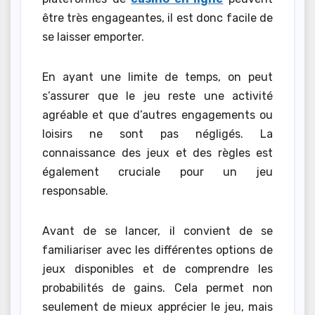
être très engageantes, il est donc facile de
se laisser emporter.
En ayant une limite de temps, on peut
s’assurer que le jeu reste une activité
agréable et que d’autres engagements ou
loisirs ne sont pas négligés. La
connaissance des jeux et des règles est
également cruciale pour un jeu
responsable.
Avant de se lancer, il convient de se
familiariser avec les différentes options de
jeux disponibles et de comprendre les
probabilités de gains. Cela permet non
seulement de mieux apprécier le jeu, mais