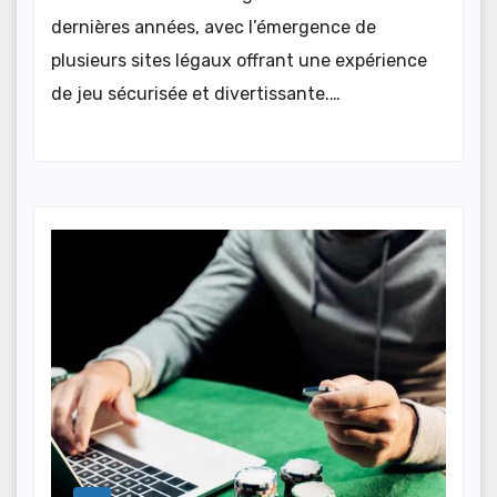
dernières années, avec l’émergence de
plusieurs sites légaux offrant une expérience
de jeu sécurisée et divertissante.…