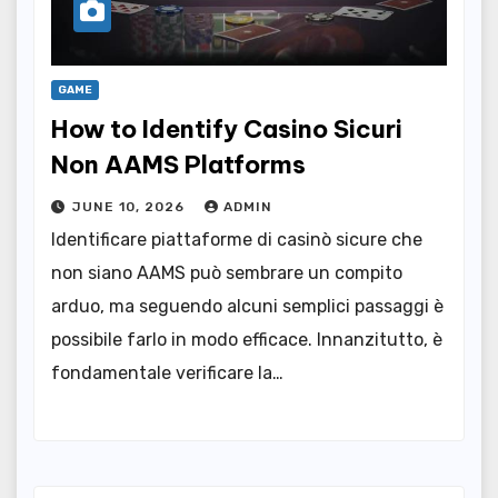
GAME
How to Identify Casino Sicuri
Non AAMS Platforms
JUNE 10, 2026
ADMIN
Identificare piattaforme di casinò sicure che
non siano AAMS può sembrare un compito
arduo, ma seguendo alcuni semplici passaggi è
possibile farlo in modo efficace. Innanzitutto, è
fondamentale verificare la…