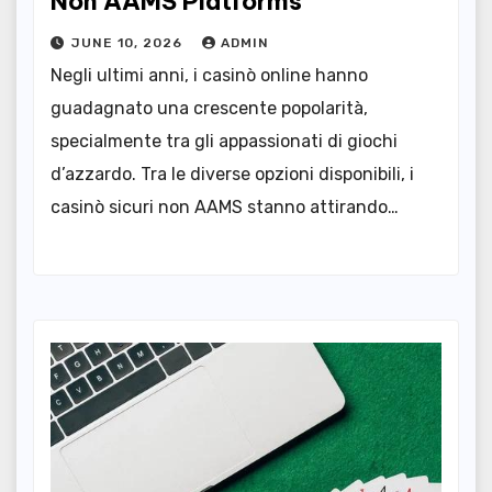
Non AAMS Platforms
JUNE 10, 2026
ADMIN
Negli ultimi anni, i casinò online hanno
guadagnato una crescente popolarità,
specialmente tra gli appassionati di giochi
d’azzardo. Tra le diverse opzioni disponibili, i
casinò sicuri non AAMS stanno attirando…