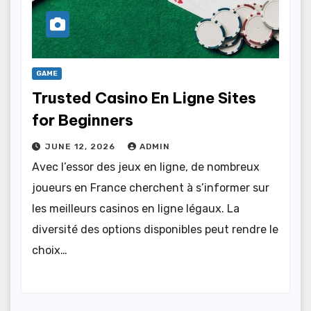
GAME
Trusted Casino En Ligne Sites
for Beginners
JUNE 12, 2026
ADMIN
Avec l’essor des jeux en ligne, de nombreux
joueurs en France cherchent à s’informer sur
les meilleurs casinos en ligne légaux. La
diversité des options disponibles peut rendre le
choix…