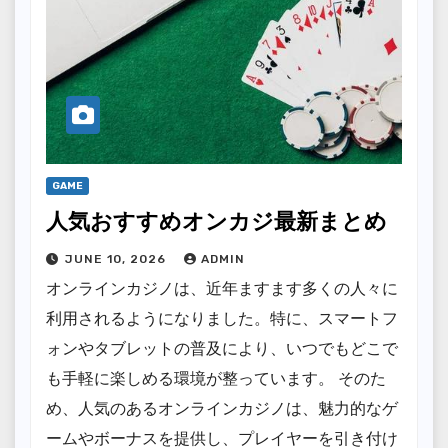
GAME
人気おすすめオンカジ最新まとめ
JUNE 10, 2026
ADMIN
オンラインカジノは、近年ますます多くの人々に
利用されるようになりました。特に、スマートフ
ォンやタブレットの普及により、いつでもどこで
も手軽に楽しめる環境が整っています。 そのた
め、人気のあるオンラインカジノは、魅力的なゲ
ームやボーナスを提供し、プレイヤーを引き付け