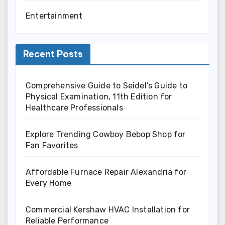
Entertainment
Recent Posts
Comprehensive Guide to Seidel’s Guide to
Physical Examination, 11th Edition for
Healthcare Professionals
Explore Trending Cowboy Bebop Shop for
Fan Favorites
Affordable Furnace Repair Alexandria for
Every Home
Commercial Kershaw HVAC Installation for
Reliable Performance