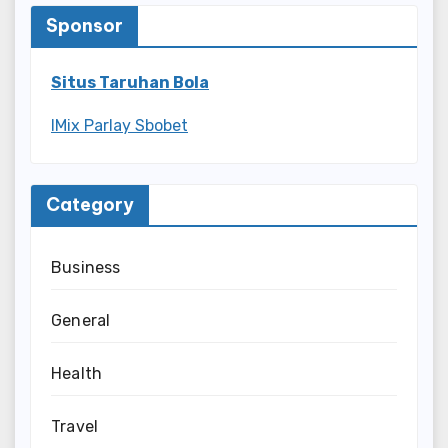
Sponsor
Situs Taruhan Bola
IMix Parlay Sbobet
Category
Business
General
Health
Travel