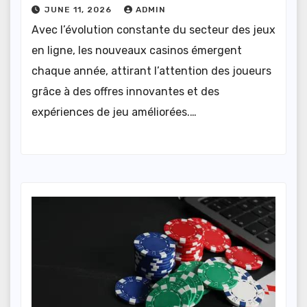
JUNE 11, 2026
ADMIN
Avec l’évolution constante du secteur des jeux
en ligne, les nouveaux casinos émergent
chaque année, attirant l’attention des joueurs
grâce à des offres innovantes et des
expériences de jeu améliorées.…