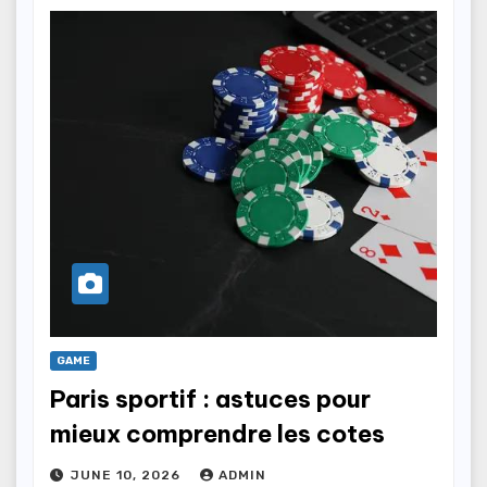
GAME
Paris sportif : astuces pour
mieux comprendre les cotes
JUNE 10, 2026
ADMIN