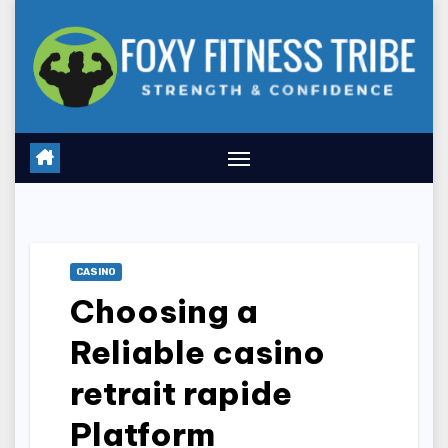
Skip
to
content
CASINO
Choosing a
Reliable casino
retrait rapide
Platform