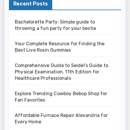
Recent Posts
Bachelorette Party: Simple guide to
throwing a fun party for your bestie
Your Complete Resource for Finding the
Best Live Rosin Gummies
Comprehensive Guide to Seidel’s Guide to
Physical Examination, 11th Edition for
Healthcare Professionals
Explore Trending Cowboy Bebop Shop for
Fan Favorites
Affordable Furnace Repair Alexandria for
Every Home