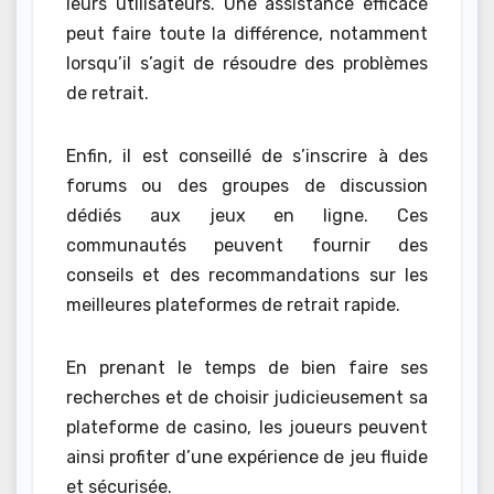
leurs utilisateurs. Une assistance efficace
peut faire toute la différence, notamment
lorsqu’il s’agit de résoudre des problèmes
de retrait.
Enfin, il est conseillé de s’inscrire à des
forums ou des groupes de discussion
dédiés aux jeux en ligne. Ces
communautés peuvent fournir des
conseils et des recommandations sur les
meilleures plateformes de retrait rapide.
En prenant le temps de bien faire ses
recherches et de choisir judicieusement sa
plateforme de casino, les joueurs peuvent
ainsi profiter d’une expérience de jeu fluide
et sécurisée.