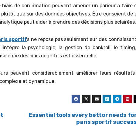
le biais de confirmation peuvent amener un parieur à faire 
, plutôt que sur des données objectives. Être conscient de 
alytique peut aider à prendre des décisions plus éclairées.
ris sportif
s ne repose pas seulement sur des connaissan
 intègre la psychologie, la gestion de bankroll, le timing,
science des biais cognitifs est essentielle.
urs peuvent considérablement améliorer leurs résultats
 complexe et dynamique.
it
Essential tools every bettor needs fo
paris sportif succes