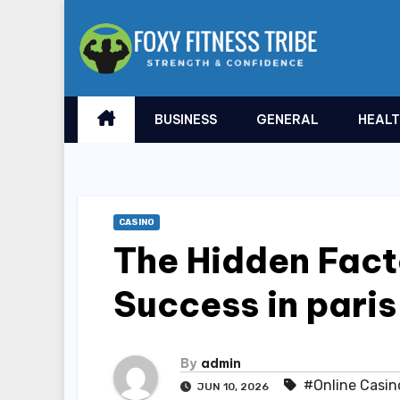
Skip
to
content
BUSINESS
GENERAL
HEAL
CASINO
The Hidden Fact
Success in paris
By
admin
#Online Casin
JUN 10, 2026