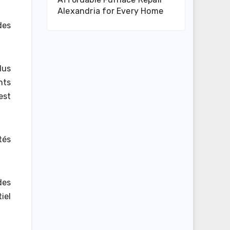
Alexandria for Every Home
des
lus
nts
est
tés
des
iel