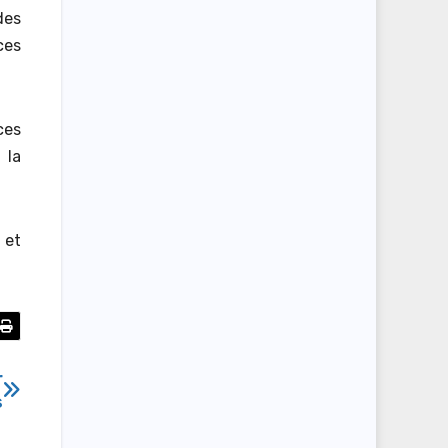
des
ces
ces
 la
 et
r
s