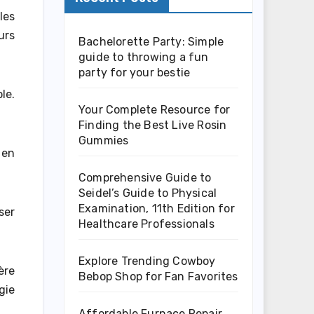
les
urs
Bachelorette Party: Simple
guide to throwing a fun
party for your bestie
le.
Your Complete Resource for
Finding the Best Live Rosin
Gummies
 en
Comprehensive Guide to
Seidel’s Guide to Physical
Examination, 11th Edition for
ser
Healthcare Professionals
Explore Trending Cowboy
ère
Bebop Shop for Fan Favorites
gie
Affordable Furnace Repair