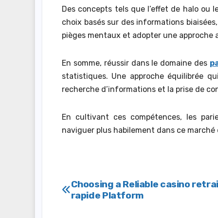
Des concepts tels que l’effet de halo ou 
choix basés sur des informations biaisées
pièges mentaux et adopter une approche an
En somme, réussir dans le domaine des
pa
statistiques. Une approche équilibrée qui
recherche d’informations et la prise de con
En cultivant ces compétences, les parie
naviguer plus habilement dans ce marché
Post
Choosing a Reliable casino retra
rapide Platform
navigation