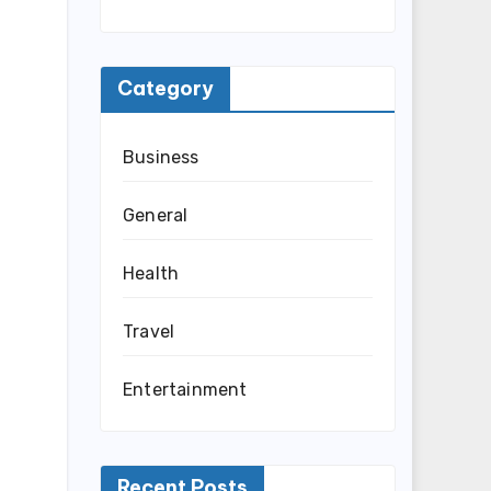
Category
Business
General
Health
Travel
Entertainment
Recent Posts