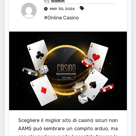
By
admin
MAY 30, 2026
#Online Casino
Scegliere il miglior sito di casinò sicuri non
AAMS può sembrare un compito arduo, ma