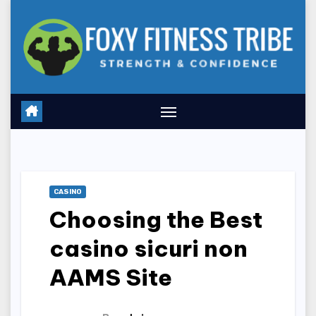
Skip
to
content
CASINO
Choosing the Best
casino sicuri non
AAMS Site