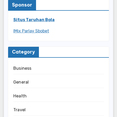
Sponsor
Situs Taruhan Bola
IMix Parlay Sbobet
Category
Business
General
Health
Travel