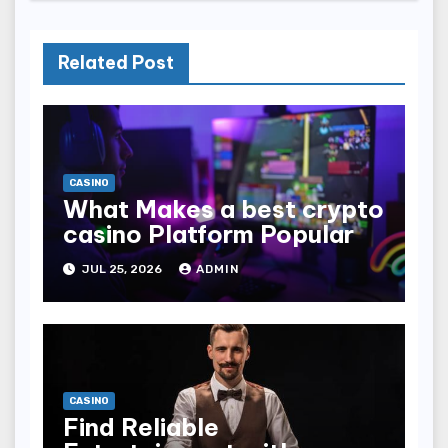
Related Post
CASINO
What Makes a best crypto
casino Platform Popular
JUL 25, 2026
ADMIN
CASINO
Find Reliable