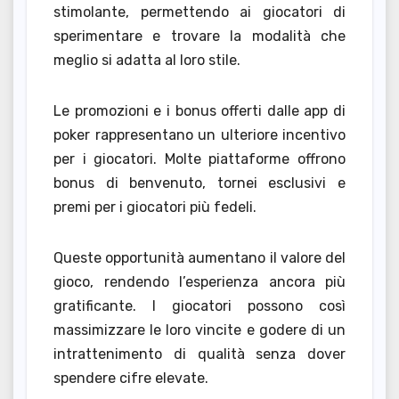
stimolante, permettendo ai giocatori di
sperimentare e trovare la modalità che
meglio si adatta al loro stile.
Le promozioni e i bonus offerti dalle app di
poker rappresentano un ulteriore incentivo
per i giocatori. Molte piattaforme offrono
bonus di benvenuto, tornei esclusivi e
premi per i giocatori più fedeli.
Queste opportunità aumentano il valore del
gioco, rendendo l’esperienza ancora più
gratificante. I giocatori possono così
massimizzare le loro vincite e godere di un
intrattenimento di qualità senza dover
spendere cifre elevate.