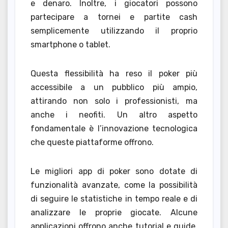
e denaro. Inoltre, i giocatori possono
partecipare a tornei e partite cash
semplicemente utilizzando il proprio
smartphone o tablet.
Questa flessibilità ha reso il poker più
accessibile a un pubblico più ampio,
attirando non solo i professionisti, ma
anche i neofiti. Un altro aspetto
fondamentale è l’innovazione tecnologica
che queste piattaforme offrono.
Le migliori app di poker sono dotate di
funzionalità avanzate, come la possibilità
di seguire le statistiche in tempo reale e di
analizzare le proprie giocate. Alcune
applicazioni offrono anche tutorial e guide,