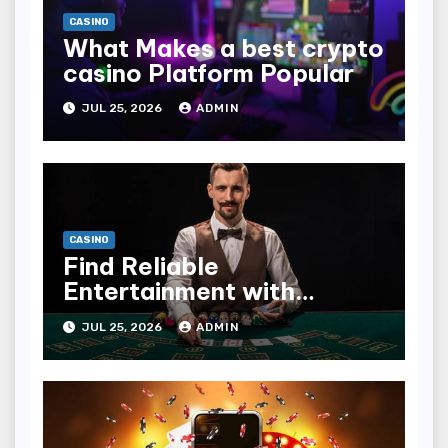
CASINO
What Makes a best crypto
casino Platform Popular
JUL 25, 2026
ADMIN
CASINO
Find Reliable
Entertainment with
Crypto Casino Community
JUL 25, 2026
ADMIN