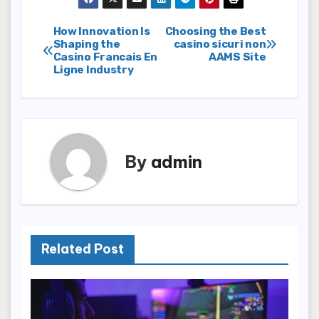
Post
How Innovation Is
Choosing the Best
Shaping the
casino sicuri non
Casino Francais En
AAMS Site
navigation
Ligne Industry
By
admin
Related Post