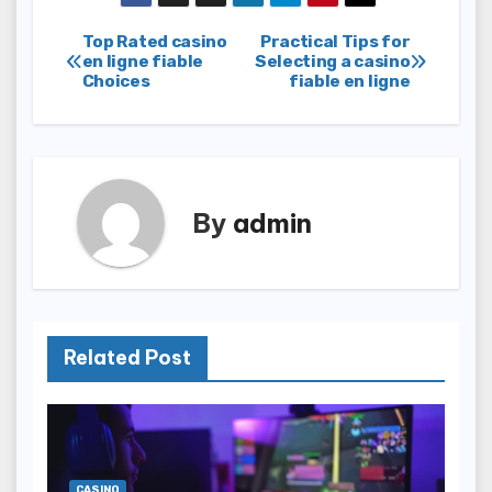
Post
Top Rated casino
Practical Tips for
en ligne fiable
Selecting a casino
Choices
fiable en ligne
navigation
By
admin
Related Post
CASINO