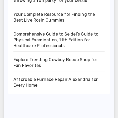
throwing a fun party for your bestie
Your Complete Resource for Finding the
Best Live Rosin Gummies
Comprehensive Guide to Seidel’s Guide to
Physical Examination, 11th Edition for
Healthcare Professionals
Explore Trending Cowboy Bebop Shop for
Fan Favorites
Affordable Furnace Repair Alexandria for
Every Home