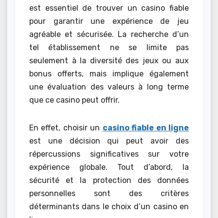
est essentiel de trouver un casino fiable
pour garantir une expérience de jeu
agréable et sécurisée. La recherche d’un
tel établissement ne se limite pas
seulement à la diversité des jeux ou aux
bonus offerts, mais implique également
une évaluation des valeurs à long terme
que ce casino peut offrir.
En effet, choisir un
casino fiable en ligne
est une décision qui peut avoir des
répercussions significatives sur votre
expérience globale. Tout d’abord, la
sécurité et la protection des données
personnelles sont des critères
déterminants dans le choix d’un casino en