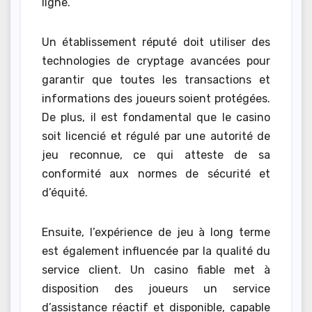
ligne.
Un établissement réputé doit utiliser des
technologies de cryptage avancées pour
garantir que toutes les transactions et
informations des joueurs soient protégées.
De plus, il est fondamental que le casino
soit licencié et régulé par une autorité de
jeu reconnue, ce qui atteste de sa
conformité aux normes de sécurité et
d’équité.
Ensuite, l’expérience de jeu à long terme
est également influencée par la qualité du
service client. Un casino fiable met à
disposition des joueurs un service
d’assistance réactif et disponible, capable