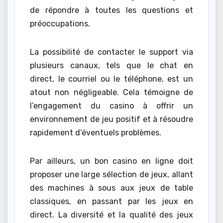
de répondre à toutes les questions et
préoccupations.
La possibilité de contacter le support via
plusieurs canaux, tels que le chat en
direct, le courriel ou le téléphone, est un
atout non négligeable. Cela témoigne de
l’engagement du casino à offrir un
environnement de jeu positif et à résoudre
rapidement d’éventuels problèmes.
Par ailleurs, un bon casino en ligne doit
proposer une large sélection de jeux, allant
des machines à sous aux jeux de table
classiques, en passant par les jeux en
direct. La diversité et la qualité des jeux