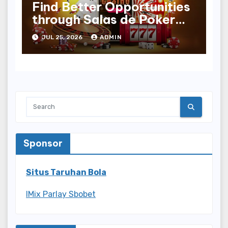
Find Better Opportunities
through Salas de Poker
Online Casino Guide
JUL 25, 2026
ADMIN
Sponsor
Situs Taruhan Bola
IMix Parlay Sbobet