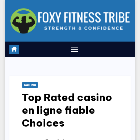
Skip
to
content
CASINO
Top Rated casino
en ligne fiable
Choices