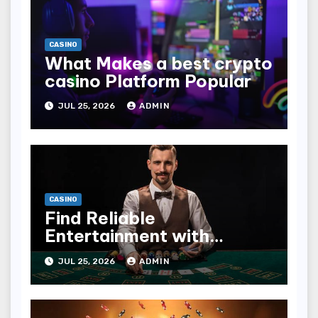
CASINO
What Makes a best crypto
casino Platform Popular
JUL 25, 2026
ADMIN
CASINO
Find Reliable
Entertainment with
Crypto Casino Community
JUL 25, 2026
ADMIN