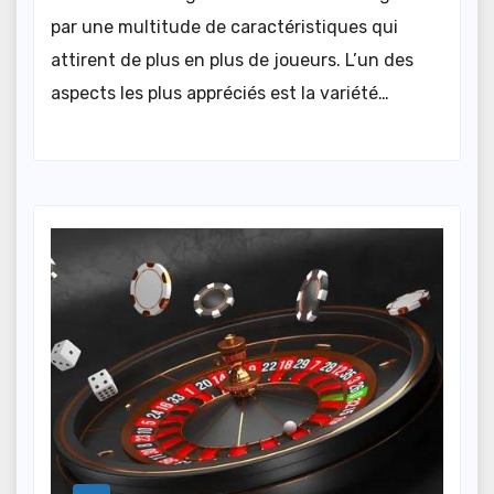
par une multitude de caractéristiques qui
attirent de plus en plus de joueurs. L’un des
aspects les plus appréciés est la variété…