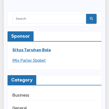
Sponsor
Situs Taruhan Bola
IMix Parlay Sbobet
Category
Business
General