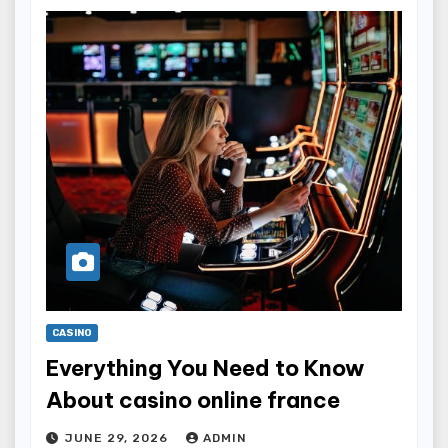
CASINO
Everything You Need to Know
About casino online france
JUNE 29, 2026
ADMIN