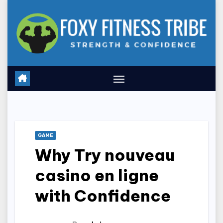
Skip
to
content
GAME
Why Try nouveau
casino en ligne
with Confidence