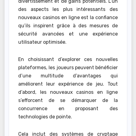
divertissement et de gains potentiels. L’un
des aspects les plus intéressants des
nouveaux casinos en ligne est la confiance
qu’ils inspirent grâce à des mesures de
sécurité avancées et une expérience
utilisateur optimisée.
En choisissant d’explorer ces nouvelles
plateformes, les joueurs peuvent bénéficier
d’une multitude d’avantages qui
améliorent leur expérience de jeu. Tout
d’abord, les nouveaux casinos en ligne
s’efforcent de se démarquer de la
concurrence en proposant des
technologies de pointe.
Cela inclut des systèmes de cryptage