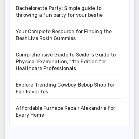
Bachelorette Party: Simple guide to
throwing a fun party for your bestie
Your Complete Resource for Finding the
Best Live Rosin Gummies
Comprehensive Guide to Seidel’s Guide to
Physical Examination, 11th Edition for
Healthcare Professionals
Explore Trending Cowboy Bebop Shop for
Fan Favorites
Affordable Furnace Repair Alexandria for
Every Home