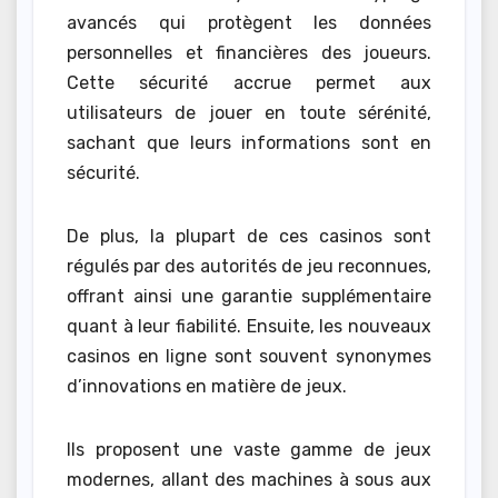
avancés qui protègent les données
personnelles et financières des joueurs.
Cette sécurité accrue permet aux
utilisateurs de jouer en toute sérénité,
sachant que leurs informations sont en
sécurité.
De plus, la plupart de ces casinos sont
régulés par des autorités de jeu reconnues,
offrant ainsi une garantie supplémentaire
quant à leur fiabilité. Ensuite, les nouveaux
casinos en ligne sont souvent synonymes
d’innovations en matière de jeux.
Ils proposent une vaste gamme de jeux
modernes, allant des machines à sous aux