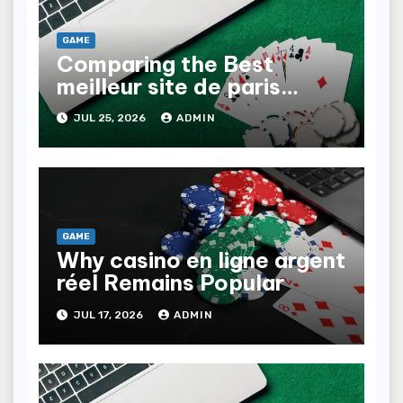
GAME
Comparing the Best
meilleur site de paris
sportif Platforms
JUL 25, 2026
ADMIN
GAME
Why casino en ligne argent
réel Remains Popular
JUL 17, 2026
ADMIN