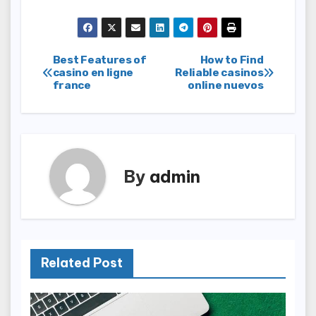
Post
Best Features of
How to Find
casino en ligne
Reliable casinos
france
online nuevos
navigation
By
admin
Related Post