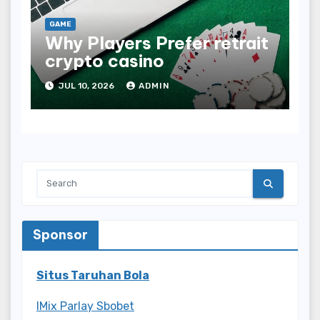
GAME
Why Players Prefer retrait
crypto casino
JUL 10, 2026
ADMIN
Sponsor
Situs Taruhan Bola
IMix Parlay Sbobet