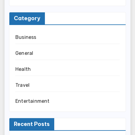
Category
Business
General
Health
Travel
Entertainment
Recent Posts