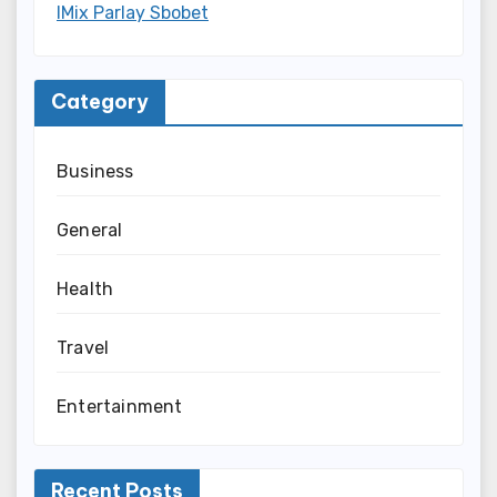
IMix Parlay Sbobet
Category
Business
General
Health
Travel
Entertainment
Recent Posts