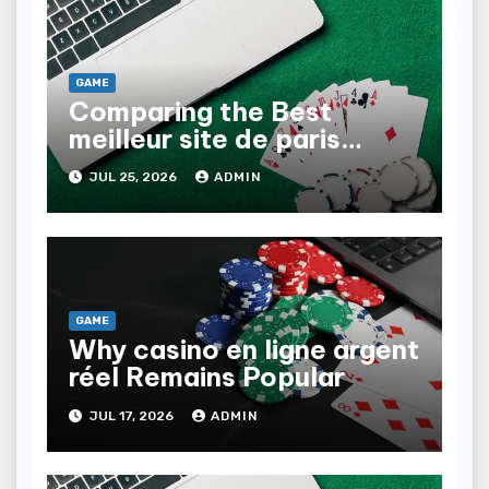
GAME
Comparing the Best
meilleur site de paris
sportif Platforms
JUL 25, 2026
ADMIN
GAME
Why casino en ligne argent
réel Remains Popular
JUL 17, 2026
ADMIN