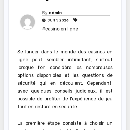
By
admin
JUN 1, 2026
#casino en ligne
Se lancer dans le monde des casinos en
ligne peut sembler intimidant, surtout
lorsque l’on considère les nombreuses
options disponibles et les questions de
sécurité qui en découlent. Cependant,
avec quelques conseils judicieux, il est
possible de profiter de l’expérience de jeu
tout en restant en sécurité.
La première étape consiste à choisir un