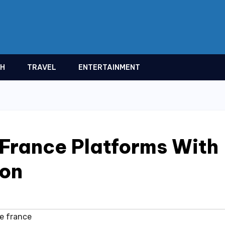
TH
TRAVEL
ENTERTAINMENT
 France Platforms With
ion
ne france