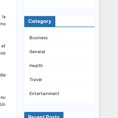
 la
Category
ino
Business
 et
General
ssi
Health
fié
Travel
Entertainment
 ou
 Un
Recent Posts