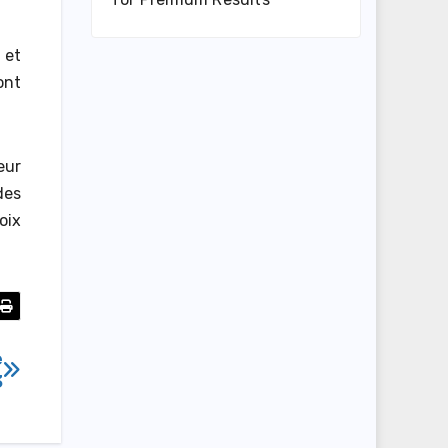
 et
ont
eur
des
oix
e
3