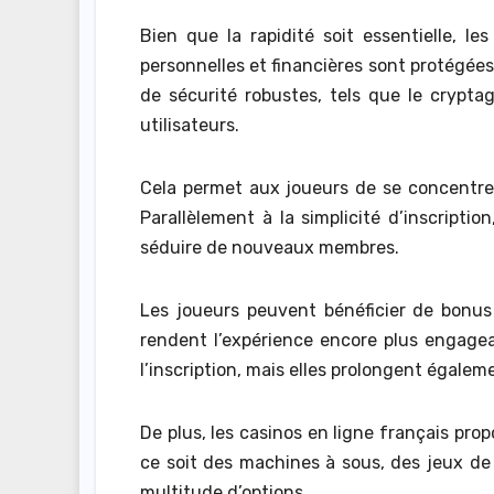
Bien que la rapidité soit essentielle, l
personnelles et financières sont protégée
de sécurité robustes, tels que le cryptag
utilisateurs.
Cela permet aux joueurs de se concentrer 
Parallèlement à la simplicité d’inscripti
séduire de nouveaux membres.
Les joueurs peuvent bénéficier de bonus
rendent l’expérience encore plus engage
l’inscription, mais elles prolongent égalem
De plus, les casinos en ligne français pr
ce soit des machines à sous, des jeux de 
multitude d’options.