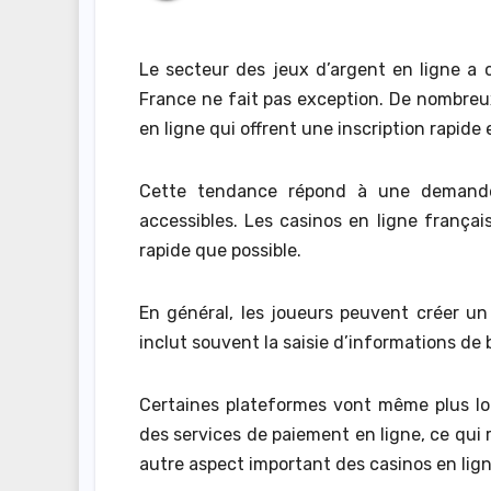
Le secteur des jeux d’argent en ligne a 
France ne fait pas exception. De nombreux
en ligne qui offrent une inscription rapide e
Cette tendance répond à une demande 
accessibles. Les casinos en ligne français
rapide que possible.
En général, les joueurs peuvent créer un
inclut souvent la saisie d’informations de 
Certaines plateformes vont même plus lo
des services de paiement en ligne, ce qui
autre aspect important des casinos en ligne