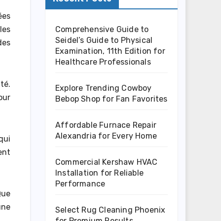
ées
Comprehensive Guide to
les
Seidel’s Guide to Physical
des
Examination, 11th Edition for
Healthcare Professionals
té.
Explore Trending Cowboy
our
Bebop Shop for Fan Favorites
Affordable Furnace Repair
Alexandria for Every Home
qui
ent
Commercial Kershaw HVAC
Installation for Reliable
Performance
Que
une
Select Rug Cleaning Phoenix
for Premium Results